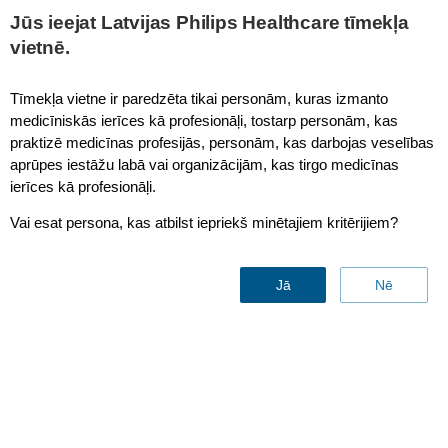
This page is also available in
United States (English)
Jūs ieejat Latvijas Philips Healthcare tīmekļa
vietnē.
Tīmekļa vietne ir paredzēta tikai personām, kuras izmanto
medicīniskās ierīces kā profesionāļi, tostarp personām, kas
Lumify Videos
praktizē medicīnas profesijās, personām, kas darbojas veselības
aprūpes iestāžu labā vai organizācijām, kas tirgo medicīnas
ierīces kā profesionāļi.
Vai esat persona, kas atbilst iepriekš minētajiem kritērijiem?
Jā
Nē