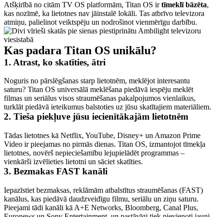
Atšķirībā no citām TV OS platformām, Titan OS ir 
tīmeklī bāzēta
, 
kas nozīmē, ka lietotnes nav jāinstalē lokāli. Tas atbrīvo televizora 
atmiņu, palielinot veiktspēju un nodrošinot vienmērīgu darbību. 
Kas padara Titan OS unikālu?
1. Atrast, ko skatīties, ātri
Noguris no pārslēgšanas starp lietotnēm, meklējot interesantu 
saturu? Titan OS universālā meklēšana piedāvā iespēju meklēt 
filmas un seriālus visos straumēšanas pakalpojumos vienlaikus, 
turklāt piedāvā ieteikumus balstoties uz jūsu skatītajiem materiāliem.
2. Tieša piekļuve jūsu iecienītākajām lietotnēm
Tādas lietotnes kā Netflix, YouTube, Disney+ un Amazon Prime 
Video ir pieejamas no pirmās dienas. Titan OS, izmantojot tīmekļa 
lietotnes, novērš nepieciešamību lejupielādēt programmas – 
vienkārši izvēlieties lietotni un sāciet skatīties.
3. Bezmakas FAST kanāli
Iepazīstiet bezmaksas, reklāmām atbalstītus straumēšanas (FAST) 
kanālus, kas piedāvā daudzveidīgu filmu, seriālu un ziņu saturu. 
Pieejami tādi kanāli kā A+E Networks, Bloomberg, Canal Plus, 
Euronews un Sony Entertainment, un pastāvīgi tiek pievienoti jauni.