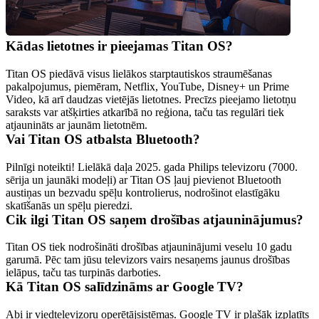
Kādas lietotnes ir pieejamas Titan OS?
Titan OS piedāvā visus lielākos starptautiskos straumēšanas 
pakalpojumus, piemēram, Netflix, YouTube, Disney+ un Prime 
Video, kā arī daudzas vietējās lietotnes. Precīzs pieejamo lietotņu 
saraksts var atšķirties atkarībā no reģiona, taču tas regulāri tiek 
atjaunināts ar jaunām lietotnēm.
Vai Titan OS atbalsta Bluetooth?
Pilnīgi noteikti! Lielākā daļa 2025. gada Philips televizoru (7000. 
sērija un jaunāki modeļi) ar Titan OS ļauj pievienot Bluetooth 
austiņas un bezvadu spēļu kontrolierus, nodrošinot elastīgāku 
skatīšanās un spēļu pieredzi.
Cik ilgi Titan OS saņem drošības atjauninājumus?
Titan OS tiek nodrošināti drošības atjauninājumi veselu 10 gadu 
garumā. Pēc tam jūsu televizors vairs nesaņems jaunus drošības 
ielāpus, taču tas turpinās darboties. 
Kā Titan OS salīdzināms ar Google TV?
Abi ir viedtelevizoru operētājsistēmas. Google TV ir plašāk izplatīts 