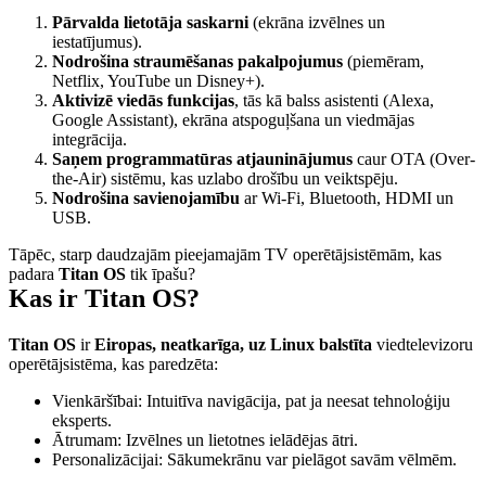
Pārvalda lietotāja saskarni 
(ekrāna izvēlnes un 
iestatījumus).
Nodrošina straumēšanas pakalpojumus 
(piemēram, 
Netflix, YouTube un Disney+).
Aktivizē viedās funkcijas
, tās kā balss asistenti (Alexa, 
Google Assistant), ekrāna atspoguļšana un viedmājas 
integrācija.
Saņem programmatūras atjauninājumus 
caur OTA (Over-
the-Air) sistēmu, kas uzlabo drošību un veiktspēju.
Nodrošina savienojamību 
ar Wi-Fi, Bluetooth, HDMI un 
USB.
Tāpēc, starp daudzajām pieejamajām TV operētājsistēmām, kas 
padara 
Titan OS
 tik īpašu?
Kas ir Titan OS?
Titan OS 
ir 
Eiropas, neatkarīga, uz Linux balstīta 
viedtelevizoru 
operētājsistēma, kas paredzēta:
Vienkāršībai: Intuitīva navigācija, pat ja neesat tehnoloģiju 
eksperts.
Ātrumam: Izvēlnes un lietotnes ielādējas ātri.
Personalizācijai: Sākumekrānu var pielāgot savām vēlmēm.