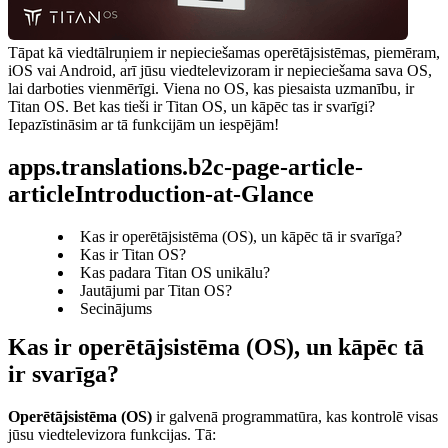
Tāpat kā viedtālruņiem ir nepieciešamas operētājsistēmas, piemēram, 
iOS vai Android, arī jūsu viedtelevizoram ir nepieciešama sava OS, 
lai darboties vienmērīgi. Viena no OS, kas piesaista uzmanību, ir 
Titan OS. Bet kas tieši ir Titan OS, un kāpēc tas ir svarīgi? 
Iepazīstināsim ar tā funkcijām un iespējām!
apps.translations.b2c-page-article-
articleIntroduction-at-Glance
Kas ir operētājsistēma (OS), un kāpēc tā ir svarīga?
Kas ir Titan OS?
Kas padara Titan OS unikālu?
Jautājumi par Titan OS?
Secinājums
Kas ir operētājsistēma (OS), un kāpēc tā 
ir svarīga?
Operētājsistēma (OS)
 ir galvenā programmatūra, kas kontrolē visas 
jūsu viedtelevizora funkcijas. Tā: