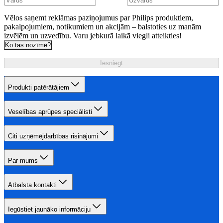
Vēlos saņemt reklāmas paziņojumus par Philips produktiem,
pakalpojumiem, notikumiem un akcijām – balstoties uz manām
izvēlēm un uzvedību. Varu jebkurā laikā viegli atteikties!
Ko tas nozīmē?
Iesniegt
Produkti patērātājiem
Veselības aprūpes speciālisti
Citi uzņēmējdarbības risinājumi
Par mums
Atbalsta kontakti
Iegūstiet jaunāko informāciju