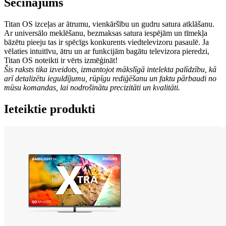
Secinājums
Titan OS izceļas ar ātrumu, vienkāršību un gudru satura atklāšanu. 
Ar universālo meklēšanu, bezmaksas satura iespējām un tīmekļa 
bāzētu pieeju tas ir spēcīgs konkurents viedtelevizoru pasaulē. Ja 
vēlaties intuitīvu, ātru un ar funkcijām bagātu televizora pieredzi, 
Titan OS noteikti ir vērts izmēģināt! 
Šis raksts tika izveidots, izmantojot mākslīgā intelekta palīdzību, kā 
arī detalizētu ieguldījumu, rūpīgu rediģēšanu un faktu pārbaudi no 
mūsu komandas, lai nodrošinātu precizitāti un kvalitāti.
Ieteiktie produkti