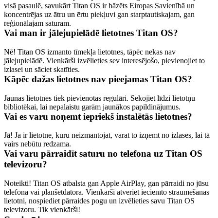
visā pasaulē, savukārt Titan OS ir bāzēts Eiropas Savienībā un 
koncentrējas uz ātru un ērtu piekļuvi gan starptautiskajam, gan 
reģionālajam saturam.
Vai man ir jālejupielādē lietotnes Titan OS?
Nē! Titan OS izmanto tīmekļa lietotnes, tāpēc nekas nav 
jālejupielādē. Vienkārši izvēlieties sev interesējošo, pievienojiet to 
izlasei un sāciet skatīties.
Kāpēc dažas lietotnes nav pieejamas Titan OS?
Jaunas lietotnes tiek pievienotas regulāri. Sekojiet līdzi lietotņu 
bibliotēkai, lai nepalaistu garām jaunākos papildinājumus. 
Vai es varu noņemt iepriekš instalētās lietotnes?
Jā! Ja ir lietotne, kuru neizmantojat, varat to izņemt no izlases, lai tā 
vairs nebūtu redzama. 
Vai varu pārraidīt saturu no telefona uz Titan OS 
televizoru?
Noteikti! Titan OS atbalsta gan Apple AirPlay, gan pārraidi no jūsu 
telefona vai planšetdatora. Vienkārši atveriet iecienīto straumēšanas 
lietotni, nospiediet pārraides pogu un izvēlieties savu Titan OS 
televizoru. Tik vienkārši! 