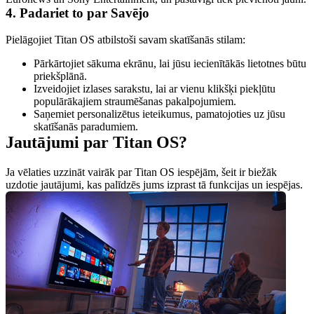
4. Padariet to par Savējo
Pielāgojiet Titan OS atbilstoši savam skatīšanās stilam:
Pārkārtojiet sākuma ekrānu, lai jūsu iecienītākās lietotnes būtu 
priekšplānā.
Izveidojiet izlases sarakstu, lai ar vienu klikšķi piekļūtu 
populārākajiem straumēšanas pakalpojumiem.
Saņemiet personalizētus ieteikumus, pamatojoties uz jūsu 
skatīšanās paradumiem.
Jautājumi par Titan OS?
Ja vēlaties uzzināt vairāk par Titan OS iespējām, šeit ir biežāk 
uzdotie jautājumi, kas palīdzēs jums izprast tā funkcijas un iespējas.