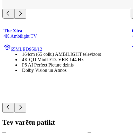
The Xtra
4K Ambilight TV
65MLED950/12
164cm (65 collu) AMBILIGHT televizors
4K QD MiniLED. VRR 144 Hz.
P5 AI Perfect Picture dzinis
Dolby Vision un Atmos
Tev varētu patikt