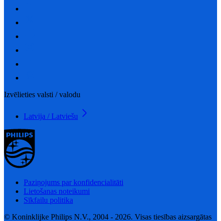
Izvēlieties valsti / valodu
Latvija / Latviešu
Paziņojums par konfidencialitāti
Lietošanas noteikumi
Sīkfailu politika
© Koninklijke Philips N.V., 2004 - 2026. Visas tiesības aizsargātas