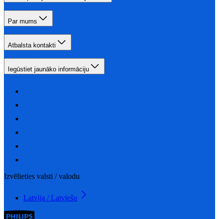
Par mums
Atbalsta kontakti
Iegūstiet jaunāko informāciju
Izvēlieties valsti / valodu
Latvija / Latviešu