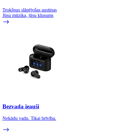
Trokšņus slāpējošas austiņas
Jūsu mūzika, jūsu klusums
Bezvada ieauši
Nekādu vadu. Tikai brīvība.