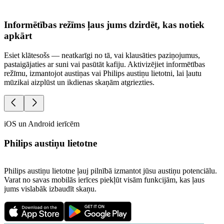
Informētības režīms ļaus jums dzirdēt, kas notiek
apkārt
Esiet klātesošs — neatkarīgi no tā, vai klausāties paziņojumus,
D
pastaigājaties ar suni vai pasūtāt kafiju. Aktivizējiet informētības
t
režīmu, izmantojot austiņas vai Philips austiņu lietotni, lai ļautu
s
mūzikai aizplūst un ikdienas skaņām atgriezties.
v
iOS un Android ierīcēm
Philips austiņu lietotne
Philips austiņu lietotne ļauj pilnībā izmantot jūsu austiņu potenciālu.
Varat no savas mobilās ierīces piekļūt visām funkcijām, kas ļaus
jums vislabāk izbaudīt skaņu.