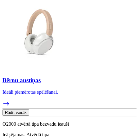
Bērnu austiņas
Ideāli piemērotas spēlēšanai.
Rādīt vairāk
Q2000 atvērtā tipa bezvadu ieauši
Ieāķējamas. Atvērtā tipa