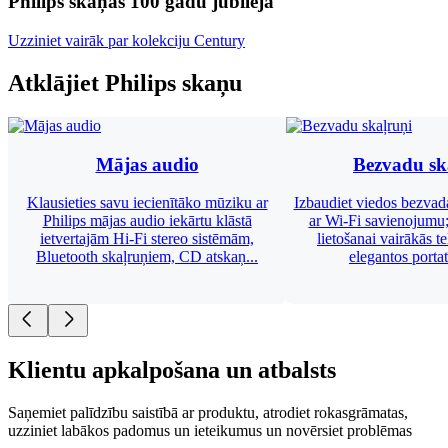
Philips skaņas 100 gadu jubileja
Uzziniet vairāk par kolekciju Century
Atklājiet Philips skaņu
Mājas audio
Bezvadu sk
Klausieties savu iecienītāko mūziku ar
Izbaudiet viedos bezvad
Philips mājas audio iekārtu klāstā
ar Wi-Fi savienojumu; 
ietvertajām Hi-Fi stereo sistēmām,
lietošanai vairākās te
Bluetooth skaļruņiem, CD atskaņ...
elegantos portat
Klientu apkalpošana un atbalsts
Saņemiet palīdzību saistībā ar produktu, atrodiet rokasgrāmatas,
uzziniet labākos padomus un ieteikumus un novērsiet problēmas