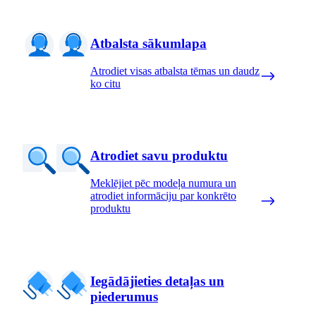
Atbalsta sākumlapa
Atrodiet visas atbalsta tēmas un daudz
ko citu
Atrodiet savu produktu
Meklējiet pēc modeļa numura un
atrodiet informāciju par konkrēto
produktu
Iegādājieties detaļas un
piederumus