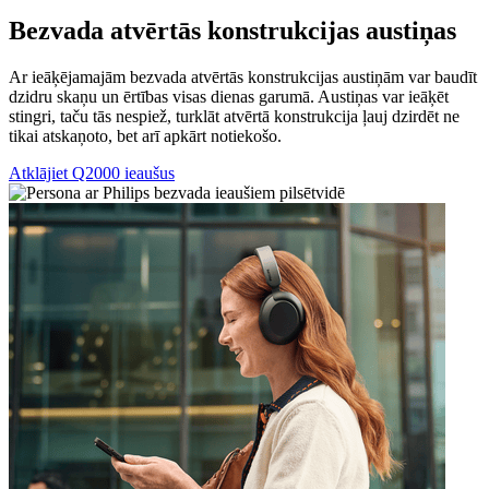
Bezvada atvērtās konstrukcijas austiņas
Ar ieāķējamajām bezvada atvērtās konstrukcijas austiņām var baudīt
dzidru skaņu un ērtības visas dienas garumā. Austiņas var ieāķēt
stingri, taču tās nespiež, turklāt atvērtā konstrukcija ļauj dzirdēt ne
tikai atskaņoto, bet arī apkārt notiekošo.
Atklājiet Q2000 ieaušus