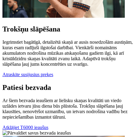
Trokšņu slāpēšana
Iegrimstiet bagātīgā, detalizētā skaņā ar ausis nosedzošām austiņām,
kuras esam radījuši ilgstošai darbībai. Vienkārši nomaināms
akumulators nodrošina mūzikas atskaņošanu gadiem ilgi, kā arī
kristāldzidru skaņas kvalitāti zvanu laikā. Adaptīvā trokšņu
slāpēšana ļauj jums koncentrēties uz svarīgo.
Atraskite susijusius prekes
Patiesi bezvada
Ar šiem bezvada ieaušiem ar lielisku skaņas kvalitāti un viedo
uzlādes ietvaru jūsu diena būs plūstoša. Trokšņu slāpēšana ļauj
klausīties, nenovēršot uzmanību, un ietvars nodrošina vadību bez
nepieciešamības izmantot tālruni.
Atklājiet T6000 ieaušus