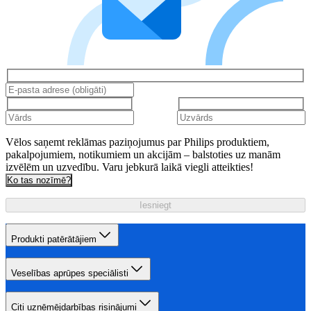
Vēlos saņemt reklāmas paziņojumus par Philips produktiem,
pakalpojumiem, notikumiem un akcijām – balstoties uz manām
izvēlēm un uzvedību. Varu jebkurā laikā viegli atteikties!
Ko tas nozīmē?
Iesniegt
Produkti patērātājiem
Veselības aprūpes speciālisti
Citi uzņēmējdarbības risinājumi