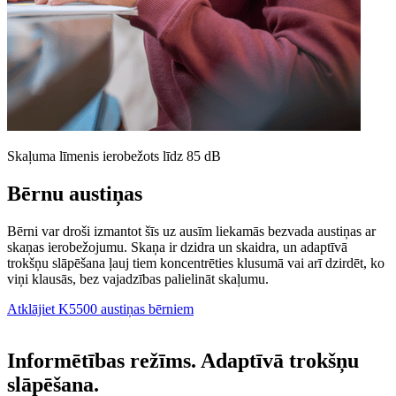
Skaļuma līmenis ierobežots līdz 85 dB
Bērnu austiņas
Bērni var droši izmantot šīs uz ausīm liekamās bezvada austiņas ar
skaņas ierobežojumu. Skaņa ir dzidra un skaidra, un adaptīvā
trokšņu slāpēšana ļauj tiem koncentrēties klusumā vai arī dzirdēt, ko
viņi klausās, bez vajadzības palielināt skaļumu.
Atklājiet K5500 austiņas bērniem
Informētības režīms. Adaptīvā trokšņu
slāpēšana.