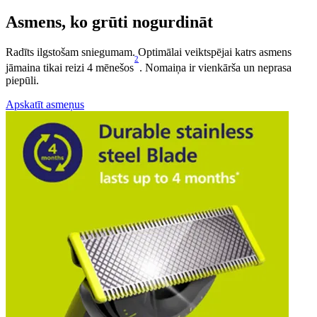
Asmens, ko grūti nogurdināt
Radīts ilgstošam sniegumam. Optimālai veiktspējai katrs asmens
2
jāmaina tikai reizi 4 mēnešos
. Nomaiņa ir vienkārša un neprasa
piepūli.
Apskatīt asmeņus