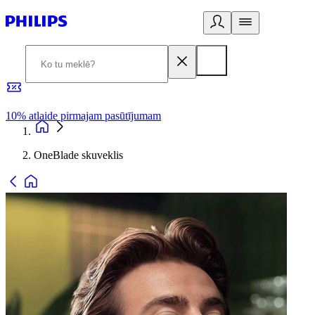
10% atlaide pirmajam pasūtījumam
3
OneBlade skuveklis