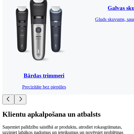
Galvas sku
Gluds skuvums, saud
Bārdas trimmeri
Precizitāte bez piepūles
Klientu apkalpošana un atbalsts
Saņemiet palīdzību saistībā ar produktu, atrodiet rokasgrāmatas,
uzziniet labākos padomus un ieteikumus un novērsiet problēmas