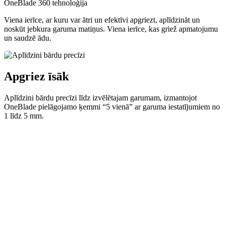
OneBlade 360 tehnoloģija
Viena ierīce, ar kuru var ātri un efektīvi apgriezt, aplīdzināt un
noskūt jebkura garuma matiņus. Viena ierīce, kas griež apmatojumu
un saudzē ādu.
Apgriez īsāk
Aplīdzini bārdu precīzi līdz izvēlētajam garumam, izmantojot
OneBlade pielāgojamo ķemmi “5 vienā” ar garuma iestatījumiem no
1 līdz 5 mm.