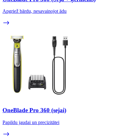
Apgriež bārdu, nesavainojot ādu
OneBlade Pro 360 (sejai)
Papildu jaudai un precizitātei