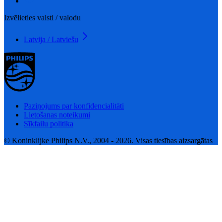
Izvēlieties valsti / valodu
Latvija / Latviešu
Paziņojums par konfidencialitāti
Lietošanas noteikumi
Sīkfailu politika
© Koninklijke Philips N.V., 2004 - 2026. Visas tiesības aizsargātas