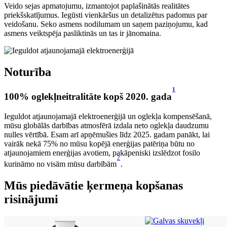
Veido sejas apmatojumu, izmantojot paplašinātās realitātes
priekšskatījumus. Iegūsti vienkāršus un detalizētus padomus par
veidošanu. Seko asmens nodilumam un saņem paziņojumu, kad
asmens veiktspēja pasliktinās un tas ir jānomaina.
Noturība
1
100% oglekļneitralitāte kopš 2020. gada
Ieguldot atjaunojamajā elektroenerģijā un oglekļa kompensēšanā,
mūsu globālās darbības atmosfērā izdala neto oglekļa daudzumu
nulles vērtībā. Esam arī apņēmušies līdz 2025. gadam panākt, lai
vairāk nekā 75% no mūsu kopējā enerģijas patēriņa būtu no
atjaunojamiem enerģijas avotiem, pakāpeniski izslēdzot fosilo
2
kurināmo no visām mūsu darbībām
.
Mūs piedāvātie ķermeņa kopšanas
risinājumi