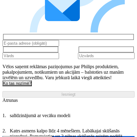
Vēlos saņemt reklāmas paziņojumus par Philips produktiem,
pakalpojumiem, notikumiem un akcijām – balstoties uz manām
izvēlēm un uzvedību. Varu jebkurā laikā viegli atteikties!
Ko tas nozīmē?
Iesniegt
Atrunas
salīdzinājumā ar vecāku modeli
Katrs asmens kalpo līdz 4 mēnešiem. Labākajai skūšanās
pieredzei. Pamatojoties uz 2 pilnas skūšanās reizēm nedēļā.