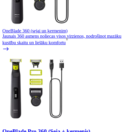
OneBlade 360 (sejai un ķermenim)
Jaunais 360 asmens noliecas visos virzienos, nodrošinot mazāku
1
kustību skaitu un lielāku komfortu
OneBlade Pro 360 (Seja + ķermenis)