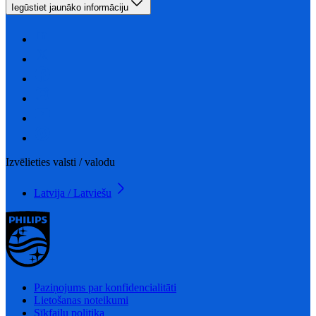
Iegūstiet jaunāko informāciju
Izvēlieties valsti / valodu
Latvija / Latviešu
Paziņojums par konfidencialitāti
Lietošanas noteikumi
Sīkfailu politika