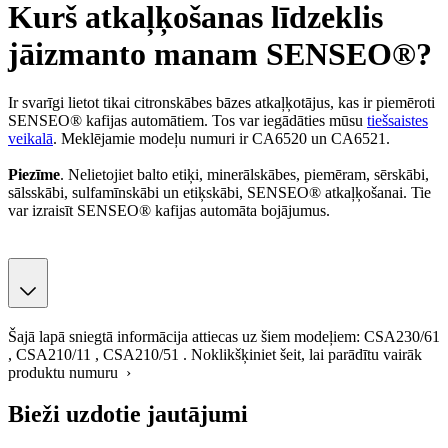
Kurš atkaļķošanas līdzeklis
jāizmanto manam SENSEO®?
Ir svarīgi lietot tikai citronskābes bāzes atkaļķotājus, kas ir piemēroti
SENSEO® kafijas automātiem. Tos var iegādāties mūsu
tiešsaistes
veikalā
. Meklējamie modeļu numuri ir CA6520 un CA6521.
Piezīme
. Nelietojiet balto etiķi, minerālskābes, piemēram, sērskābi,
sālsskābi, sulfamīnskābi un etiķskābi, SENSEO® atkaļķošanai. Tie
var izraisīt SENSEO® kafijas automāta bojājumus.
Šajā lapā sniegtā informācija attiecas uz šiem modeļiem:
CSA230/61
,
CSA210/11
,
CSA210/51
.
Noklikšķiniet šeit, lai parādītu vairāk
produktu numuru ›
Bieži uzdotie jautājumi