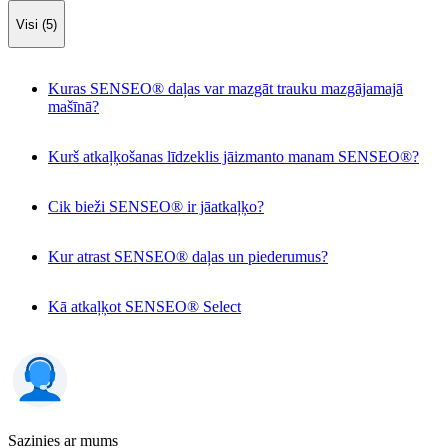
Visi (5)
Kuras SENSEO® daļas var mazgāt trauku mazgājamajā
mašīnā?
Kurš atkaļķošanas līdzeklis jāizmanto manam SENSEO®?
Cik bieži SENSEO® ir jāatkaļķo?
Kur atrast SENSEO® daļas un piederumus?
Kā atkaļķot SENSEO® Select
Sazinies ar mums