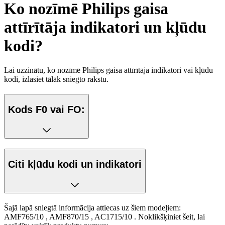
Ko nozīmē Philips gaisa
attīrītāja indikatori un kļūdu
kodi?
Lai uzzinātu, ko nozīmē Philips gaisa attīrītāja indikatori vai kļūdu
kodi, izlasiet tālāk sniegto rakstu.
Kods F0 vai FO:
Citi kļūdu kodi un indikatori
Šajā lapā sniegtā informācija attiecas uz šiem modeļiem:
AMF765/10
,
AMF870/15
,
AC1715/10
.
Noklikšķiniet šeit, lai