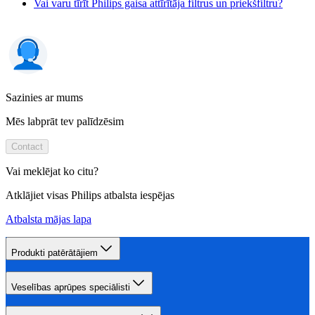
Vai varu tīrīt Philips gaisa attīrītāja filtrus un priekšfiltru?
Sazinies ar mums
Mēs labprāt tev palīdzēsim
Contact
Vai meklējat ko citu?
Atklājiet visas Philips atbalsta iespējas
Atbalsta mājas lapa
Produkti patērātājiem
Veselības aprūpes speciālisti