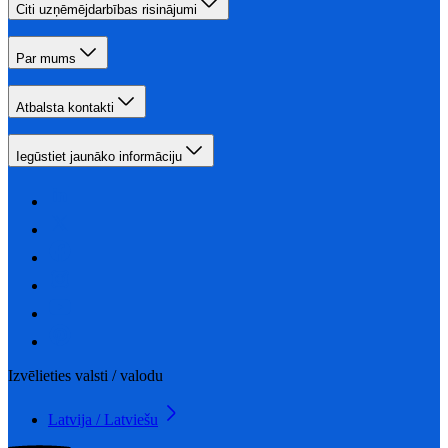
Citi uzņēmējdarbības risinājumi
Par mums
Atbalsta kontakti
Iegūstiet jaunāko informāciju
Izvēlieties valsti / valodu
Latvija / Latviešu