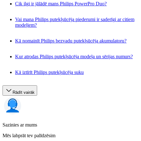
Cik ilgi ir jālādē mans Philips PowerPro Duo?
Vai mana Philips putekļsūcēja piederumi ir saderīgi ar citiem
modeļiem?
Kā nomainīt Philips bezvadu putekļsūcēja akumulatoru?
Kur atrodas Philips putekļsūcēja modeļa un sērijas numurs?
Kā iztīrīt Philips putekļsūcēja suku
Rādīt vairāk
Sazinies ar mums
Mēs labprāt tev palīdzēsim