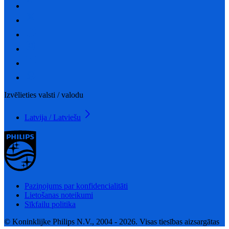
Izvēlieties valsti / valodu
Latvija / Latviešu
Paziņojums par konfidencialitāti
Lietošanas noteikumi
Sīkfailu politika
© Koninklijke Philips N.V., 2004 - 2026. Visas tiesības aizsargātas