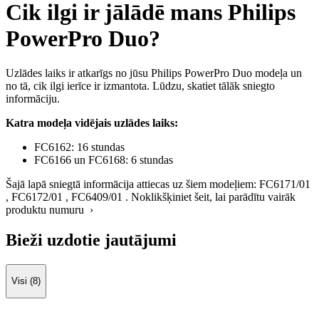
Cik ilgi ir jālādē mans Philips
PowerPro Duo?
Uzlādes laiks ir atkarīgs no jūsu Philips PowerPro Duo modeļa un
no tā, cik ilgi ierīce ir izmantota. Lūdzu, skatiet tālāk sniegto
informāciju.
Katra modeļa vidējais uzlādes laiks:
FC6162: 16 stundas
FC6166 un FC6168: 6 stundas
Šajā lapā sniegtā informācija attiecas uz šiem modeļiem:
FC6171/01
,
FC6172/01
,
FC6409/01
.
Noklikšķiniet šeit, lai parādītu vairāk
produktu numuru ›
Bieži uzdotie jautājumi
Visi (8)