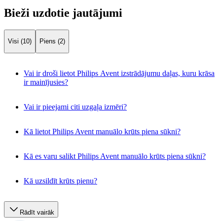
Bieži uzdotie jautājumi
Visi (10)
Piens (2)
Vai ir droši lietot Philips Avent izstrādājumu daļas, kuru krāsa
ir mainījusies?
Vai ir pieejami citi uzgaļa izmēri?
Kā lietot Philips Avent manuālo krūts piena sūkni?
Kā es varu salikt Philips Avent manuālo krūts piena sūkni?
Kā uzsildīt krūts pienu?
Rādīt vairāk