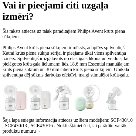
Vai ir pieejami citi uzgaļa
izmēri?
Šis raksts attiecas uz tālāk parādītajiem Philips Avent krūts piena
sūkņiem.
Philips Avent krūts piena sūkņiem ir mīksts, adaptīvs spilventiņš.
Katrai krūts piena sūkņu sērijai ir pieejams tikai viens spilventiņa
izmērs. Spilventiņš ir izgatavots no elastīga silikona un veidots, lai
pielāgotos krūtsgala lielumam: līdz 18,6 mm Essential manuālajam
krūts piena sūknim un 30 mm citiem krūts piena sūkņiem. Unikālā
spilventiņa dēļ sūknis darbojas efektīvi, maigi stimulējot krūtsgalu.
Šajā lapā sniegtā informācija attiecas uz šiem modeļiem:
SCF430/10
,
SCF430/13
,
SCF430/16
.
Noklikšķiniet šeit, lai parādītu vairāk
produktu numuru ›