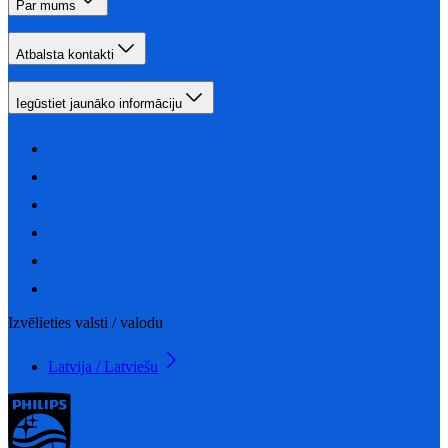
Par mums
Atbalsta kontakti
Iegūstiet jaunāko informāciju
Izvēlieties valsti / valodu
Latvija / Latviešu