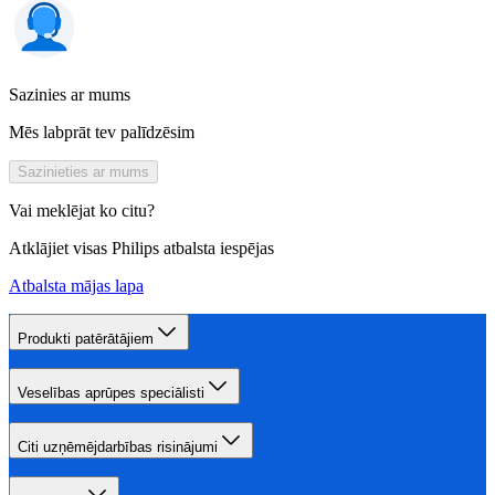
Sazinies ar mums
Mēs labprāt tev palīdzēsim
Sazinieties ar mums
Vai meklējat ko citu?
Atklājiet visas Philips atbalsta iespējas
Atbalsta mājas lapa
Produkti patērātājiem
Veselības aprūpes speciālisti
Citi uzņēmējdarbības risinājumi