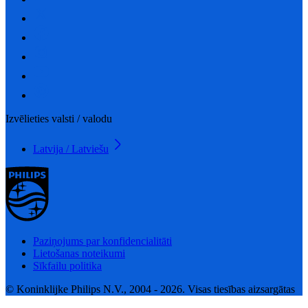
Izvēlieties valsti / valodu
Latvija / Latviešu
Paziņojums par konfidencialitāti
Lietošanas noteikumi
Sīkfailu politika
© Koninklijke Philips N.V., 2004 - 2026. Visas tiesības aizsargātas