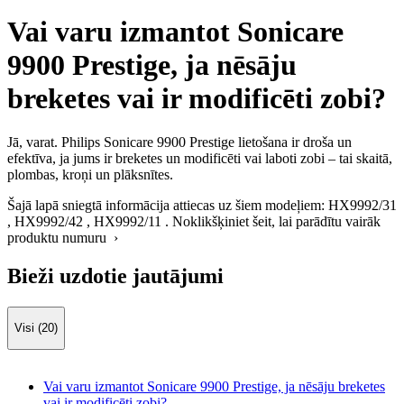
Vai varu izmantot Sonicare
9900 Prestige, ja nēsāju
breketes vai ir modificēti zobi?
Jā, varat. Philips Sonicare 9900 Prestige lietošana ir droša un
efektīva, ja jums ir breketes un modificēti vai laboti zobi – tai skaitā,
plombas, kroņi un plāksnītes.
Šajā lapā sniegtā informācija attiecas uz šiem modeļiem:
HX9992/31
,
HX9992/42
,
HX9992/11
.
Noklikšķiniet šeit, lai parādītu vairāk
produktu numuru ›
Bieži uzdotie jautājumi
Visi (20)
Vai varu izmantot Sonicare 9900 Prestige, ja nēsāju breketes
vai ir modificēti zobi?