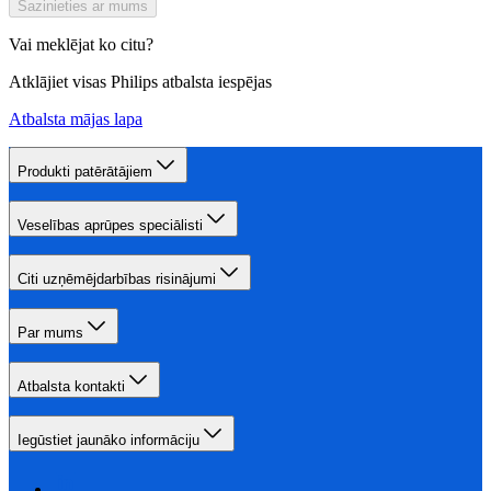
Sazinieties ar mums
Vai meklējat ko citu?
Atklājiet visas Philips atbalsta iespējas
Atbalsta mājas lapa
Produkti patērātājiem
Veselības aprūpes speciālisti
Citi uzņēmējdarbības risinājumi
Par mums
Atbalsta kontakti
Iegūstiet jaunāko informāciju