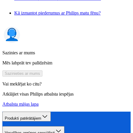
Kā izmantot piederumus ar Philips matu fēnu?
Sazinies ar mums
Mēs labprāt tev palīdzēsim
Sazinieties ar mums
Vai meklējat ko citu?
Atklājiet visas Philips atbalsta iespējas
Atbalsta mājas lapa
Produkti patērātājiem
Veselības aprūpes speciālisti