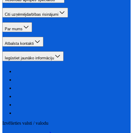
Citi uzņēmējdarbības risinājumi
Par mums
Atbalsta kontakti
Iegūstiet jaunāko informāciju
Izvēlieties valsti / valodu