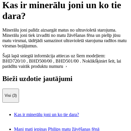
Kas ir minerālu joni un ko tie
dara?
Minerālu joni palīdz aizsargāt matus no ultravioletā starojuma.
Minerālu joni tiek izvadīti no matu žāvēšanas fēna un pielīp jūsu
matu virsmai, tādējādi samazinot ultravioletā starojuma radītos matu
virsmas bojājumus.
Šajā lapā sniegtā informācija attiecas uz šiem modeļiem:
BHD720/10
,
BHD500/00
,
BHD501/00
.
Noklikšķiniet šeit, lai
parādītu vairāk produktu numuru ›
Bieži uzdotie jautājumi
Visi (3)
Kas ir minerālu joni un ko tie dara?
Mani mati iepinas Philips matu žāvēšanas fēnā