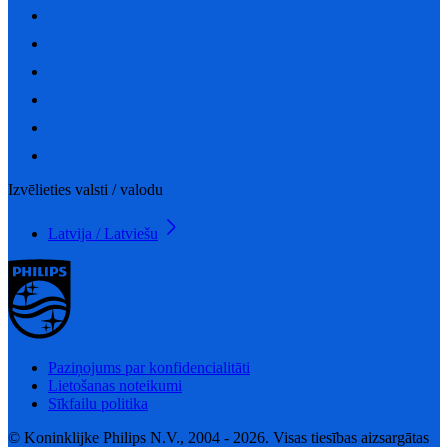
Izvēlieties valsti / valodu
Latvija / Latviešu
Paziņojums par konfidencialitāti
Lietošanas noteikumi
Sīkfailu politika
© Koninklijke Philips N.V., 2004 - 2026. Visas tiesības aizsargātas