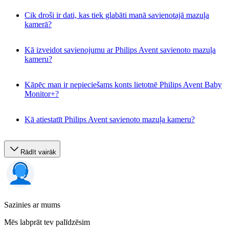
Cik droši ir dati, kas tiek glabāti manā savienotajā mazuļa
kamerā?
Kā izveidot savienojumu ar Philips Avent savienoto mazuļa
kameru?
Kāpēc man ir nepieciešams konts lietotnē Philips Avent Baby
Monitor+?
Kā atiestatīt Philips Avent savienoto mazuļa kameru?
Rādīt vairāk
Sazinies ar mums
Mēs labprāt tev palīdzēsim