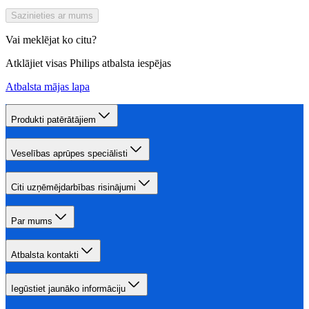
Sazinieties ar mums
Vai meklējat ko citu?
Atklājiet visas Philips atbalsta iespējas
Atbalsta mājas lapa
Produkti patērātājiem
Veselības aprūpes speciālisti
Citi uzņēmējdarbības risinājumi
Par mums
Atbalsta kontakti
Iegūstiet jaunāko informāciju