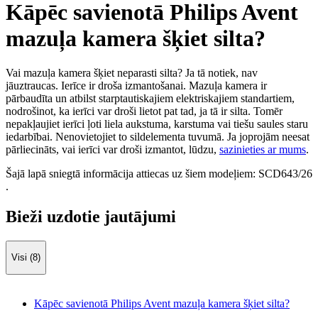
Kāpēc savienotā Philips Avent
mazuļa kamera šķiet silta?
Vai mazuļa kamera šķiet neparasti silta? Ja tā notiek, nav
jāuztraucas. Ierīce ir droša izmantošanai. Mazuļa kamera ir
pārbaudīta un atbilst starptautiskajiem elektriskajiem standartiem,
nodrošinot, ka ierīci var droši lietot pat tad, ja tā ir silta. Tomēr
nepakļaujiet ierīci ļoti liela aukstuma, karstuma vai tiešu saules staru
iedarbībai. Nenovietojiet to sildelementa tuvumā. Ja joprojām neesat
pārliecināts, vai ierīci var droši izmantot, lūdzu,
sazinieties ar mums
.
Šajā lapā sniegtā informācija attiecas uz šiem modeļiem:
SCD643/26
.
Bieži uzdotie jautājumi
Visi (8)
Kāpēc savienotā Philips Avent mazuļa kamera šķiet silta?