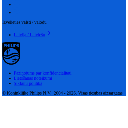
Izvēlieties valsti / valodu
Latvija / Latviešu
Paziņojums par konfidencialitāti
Lietošanas noteikumi
Sīkfailu politika
© Koninklijke Philips N.V., 2004 - 2026. Visas tiesības aizsargātas