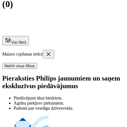
(
0
)
Visi filtri
1
Maizes cepšanas ierīce
Notīrīt visus filtrus
Pieraksties Philips jaunumiem un saņem
ekskluzīvus piedāvājumus
Piedāvājumi tikai biedriem.
Agrīna piekļuve pirkumiem.
Padomi par veselīgu dzīvesveidu.