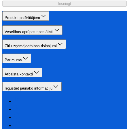
Iesniegt
Produkti patērātājiem
Veselības aprūpes speciālisti
Citi uzņēmējdarbības risinājumi
Par mums
Atbalsta kontakti
Iegūstiet jaunāko informāciju