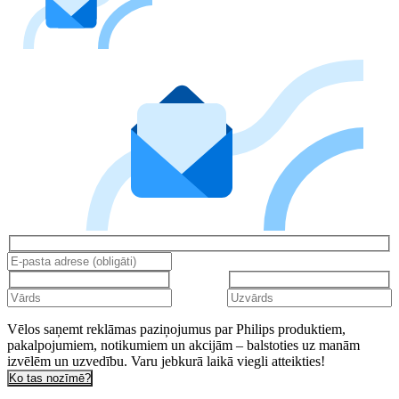
Vēlos saņemt reklāmas paziņojumus par Philips produktiem,
pakalpojumiem, notikumiem un akcijām – balstoties uz manām
izvēlēm un uzvedību. Varu jebkurā laikā viegli atteikties!
Ko tas nozīmē?