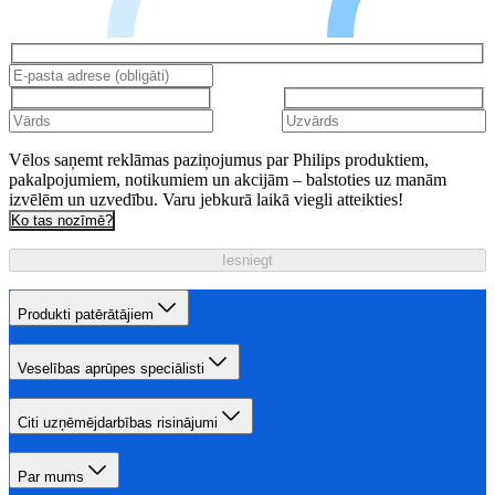
Vēlos saņemt reklāmas paziņojumus par Philips produktiem,
pakalpojumiem, notikumiem un akcijām – balstoties uz manām
izvēlēm un uzvedību. Varu jebkurā laikā viegli atteikties!
Ko tas nozīmē?
Iesniegt
Produkti patērātājiem
Veselības aprūpes speciālisti
Citi uzņēmējdarbības risinājumi
Par mums