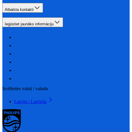
Atbalsta kontakti
Iegūstiet jaunāko informāciju
Izvēlieties valsti / valodu
Latvija / Latviešu