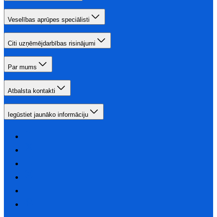
Veselības aprūpes speciālisti
Citi uzņēmējdarbības risinājumi
Par mums
Atbalsta kontakti
Iegūstiet jaunāko informāciju