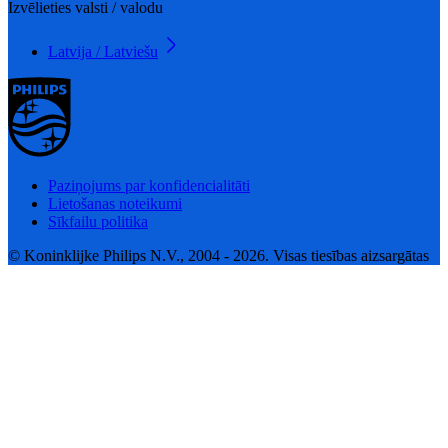
Izvēlieties valsti / valodu
Latvija / Latviešu
Paziņojums par konfidencialitāti
Lietošanas noteikumi
Sīkfailu politika
© Koninklijke Philips N.V., 2004 - 2026. Visas tiesības aizsargātas