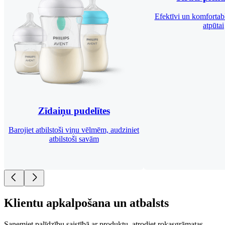
Efektīvi un komfortabl
atpūtai
Zīdaiņu pudelītes
Barojiet atbilstoši viņu vēlmēm, audziniet
atbilstoši savām
Klientu apkalpošana un atbalsts
Saņemiet palīdzību saistībā ar produktu, atrodiet rokasgrāmatas,