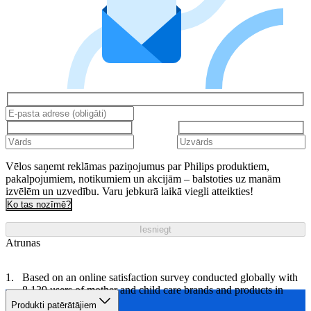
Vēlos saņemt reklāmas paziņojumus par Philips produktiem,
pakalpojumiem, notikumiem un akcijām – balstoties uz manām
izvēlēm un uzvedību. Varu jebkurā laikā viegli atteikties!
Ko tas nozīmē?
Iesniegt
Atrunas
Based on an online satisfaction survey conducted globally with
8,139 users of mother and child care brands and products in
2024.
Produkti patērātājiem