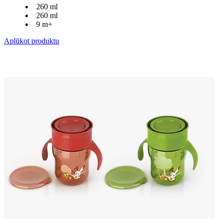
260 ml
260 ml
9 m+
Aplūkot produktu