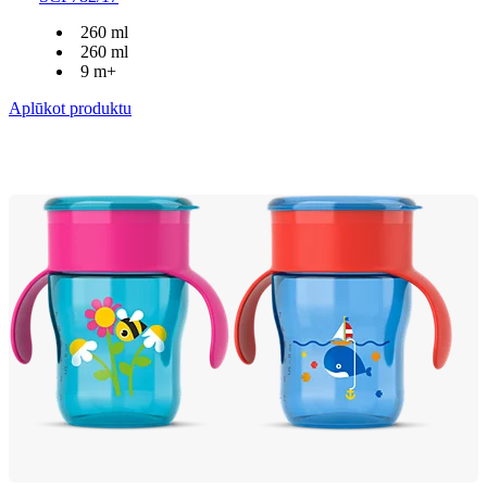
260 ml
260 ml
9 m+
Aplūkot produktu