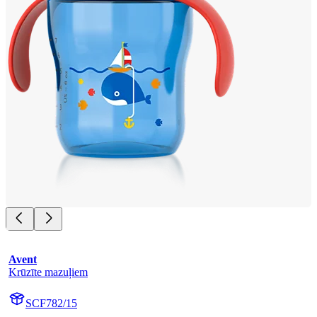
Avent
Krūzīte mazuļiem
SCF782/15