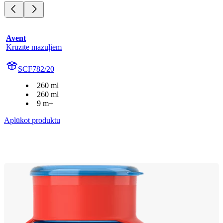
Avent
Krūzīte mazuļiem
SCF782/20
260 ml
260 ml
9 m+
Aplūkot produktu