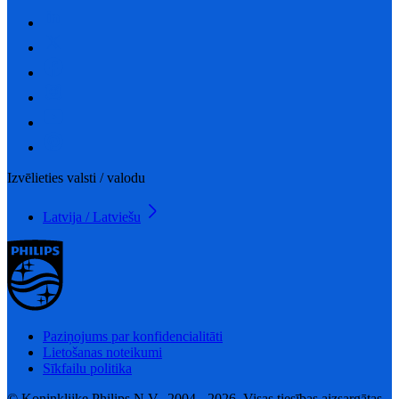
Izvēlieties valsti / valodu
Latvija / Latviešu
Paziņojums par konfidencialitāti
Lietošanas noteikumi
Sīkfailu politika
© Koninklijke Philips N.V., 2004 - 2026. Visas tiesības aizsargātas