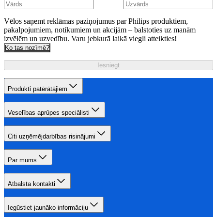
Vēlos saņemt reklāmas paziņojumus par Philips produktiem,
pakalpojumiem, notikumiem un akcijām – balstoties uz manām
izvēlēm un uzvedību. Varu jebkurā laikā viegli atteikties!
Ko tas nozīmē?
Iesniegt
Produkti patērātājiem
Veselības aprūpes speciālisti
Citi uzņēmējdarbības risinājumi
Par mums
Atbalsta kontakti
Iegūstiet jaunāko informāciju