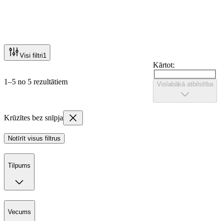
Visi filtri
1
Kārtot:
1–5 no 5 rezultātiem
Vislabākā atbilstība
Krūzītes bez snīpja
Notīrīt visus filtrus
Tilpums
Vecums