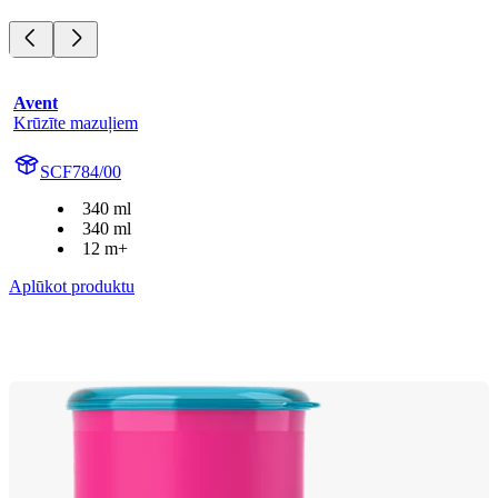
Avent
Krūzīte mazuļiem
SCF784/00
340 ml
340 ml
12 m+
Aplūkot produktu