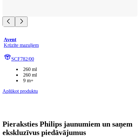
Avent
Krūzīte mazuļiem
SCF782/00
260 ml
260 ml
9 m+
Aplūkot produktu
Pieraksties Philips jaunumiem un saņem
ekskluzīvus piedāvājumus