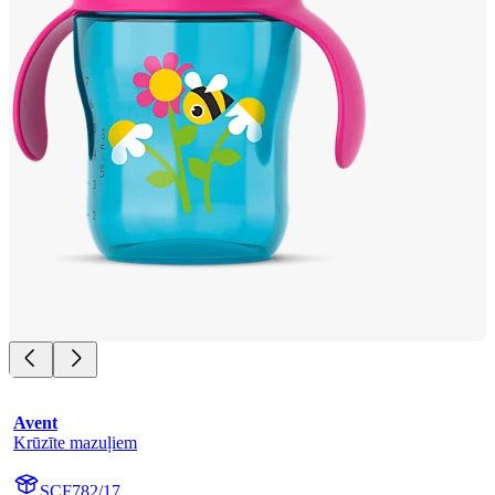
Avent
Krūzīte mazuļiem
SCF782/17