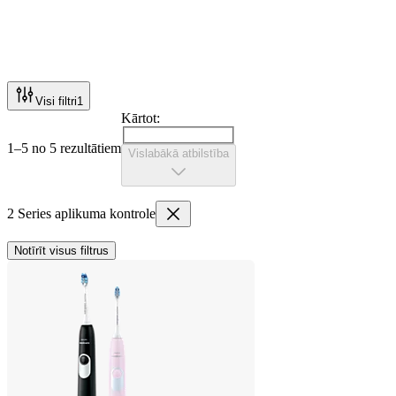
Visi filtri
1
Kārtot:
1–5 no 5 rezultātiem
Vislabākā atbilstība
2 Series aplikuma kontrole
Notīrīt visus filtrus