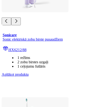
Sonicare
Sonic elektriskā zobu birste pusaudžiem
HX6212/88
1 režīms
2 zobu birstes uzgaļi
1 ceļojumu futlāris
Aplūkot produktu