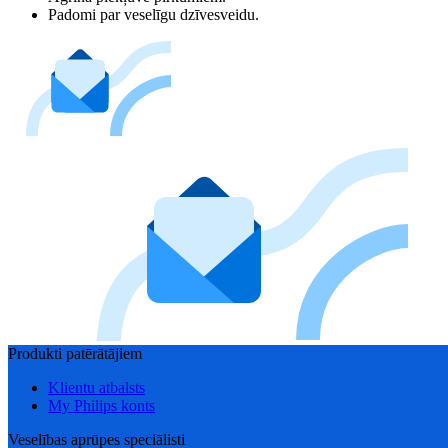
Padomi par veselīgu dzīvesveidu.
Produkti patērātājiem
Klientu atbalsts
My Philips konts
Veselības aprūpes speciālisti