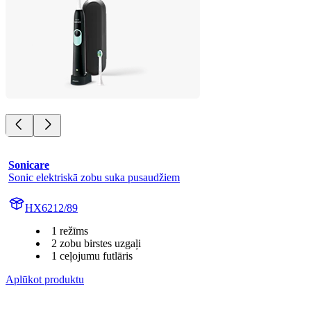
Sonicare
Sonic elektriskā zobu suka pusaudžiem
HX6212/89
1 režīms
2 zobu birstes uzgaļi
1 ceļojumu futlāris
Aplūkot produktu