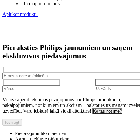
1 ceļojumu futlāris
Aplūkot produktu
Pieraksties Philips jaunumiem un saņem
ekskluzīvus piedāvājumus
Vēlos saņemt reklāmas paziņojumus par Philips produktiem,
pakalpojumiem, notikumiem un akcijām – balstoties uz manām izvēl
uzvedību. Varu jebkurā laikā viegli atteikties!
Ko tas nozīmē?
Iesniegt
Piedāvājumi tikai biedriem.
Agrīna piekļuve pirkumiem.