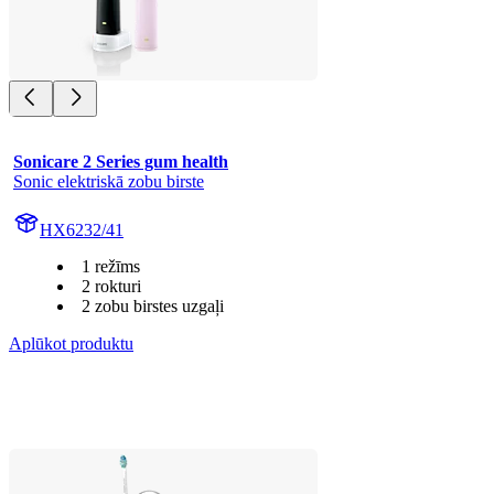
Sonicare 2 Series gum health
Sonic elektriskā zobu birste
HX6232/41
1 režīms
2 rokturi
2 zobu birstes uzgaļi
Aplūkot produktu