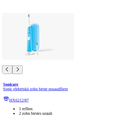
Sonicare
Sonic elektriskā zobu birste pusaudžiem
HX6212/87
1 režīms
2 zobu birstes uzgaļi