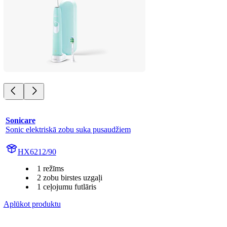
Sonicare
Sonic elektriskā zobu suka pusaudžiem
HX6212/90
1 režīms
2 zobu birstes uzgaļi
1 ceļojumu futlāris
Aplūkot produktu