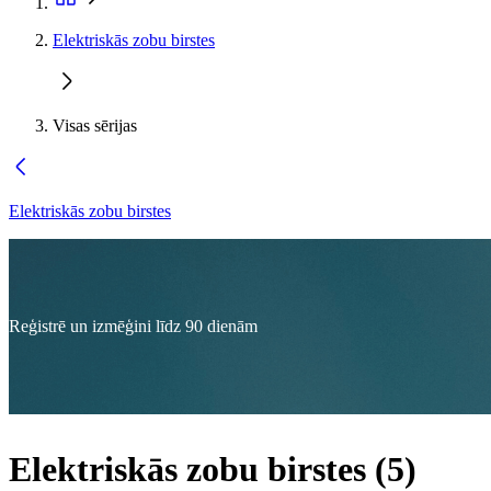
Elektriskās zobu birstes
Visas sērijas
Elektriskās zobu birstes
Reģistrē un izmēģini līdz 90 dienām
Elektriskās zobu birstes
(
5
)