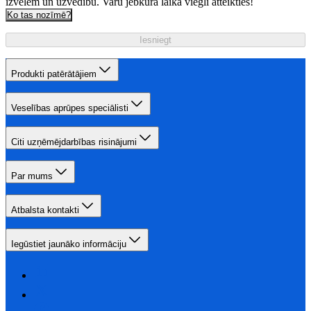
izvēlēm un uzvedību. Varu jebkurā laikā viegli atteikties!
Ko tas nozīmē?
Iesniegt
Produkti patērātājiem
Veselības aprūpes speciālisti
Citi uzņēmējdarbības risinājumi
Par mums
Atbalsta kontakti
Iegūstiet jaunāko informāciju