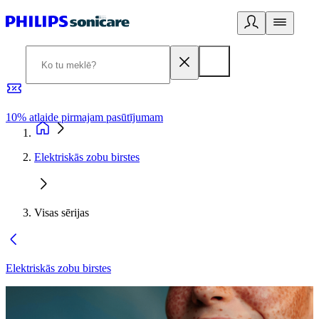
10% atlaide pirmajam pasūtījumam
3
Elektriskās zobu birstes
Visas sērijas
Elektriskās zobu birstes