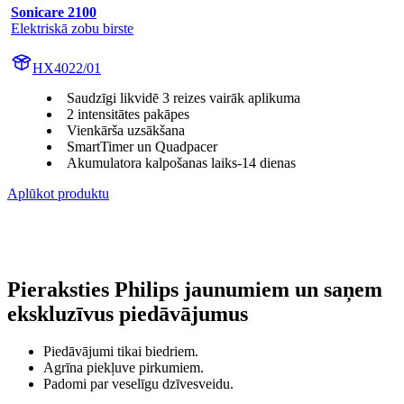
Sonicare 2100
Elektriskā zobu birste
HX4022/01
Saudzīgi likvidē 3 reizes vairāk aplikuma
2 intensitātes pakāpes
Vienkārša uzsākšana
SmartTimer un Quadpacer
Akumulatora kalpošanas laiks-14 dienas
Aplūkot produktu
Pieraksties Philips jaunumiem un saņem
ekskluzīvus piedāvājumus
Piedāvājumi tikai biedriem.
Agrīna piekļuve pirkumiem.
Padomi par veselīgu dzīvesveidu.