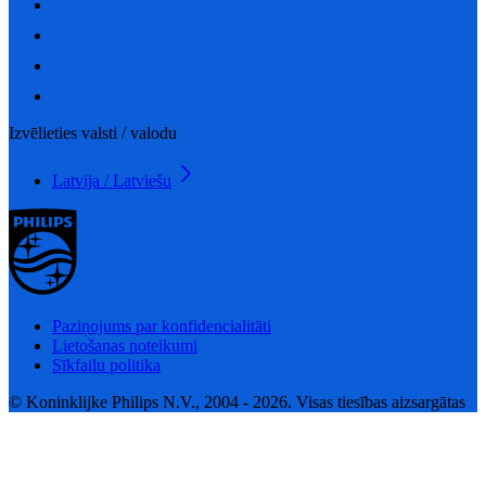
Izvēlieties valsti / valodu
Latvija / Latviešu
Paziņojums par konfidencialitāti
Lietošanas noteikumi
Sīkfailu politika
© Koninklijke Philips N.V., 2004 - 2026. Visas tiesības aizsargātas