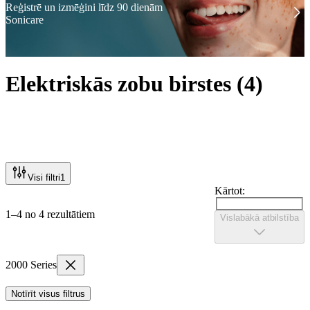
Reģistrē un izmēģini līdz 90 dienām
Sonicare
Elektriskās zobu birstes
(
4
)
Visi filtri
1
Kārtot:
1–4 no 4 rezultātiem
Vislabākā atbilstība
2000 Series
Notīrīt visus filtrus