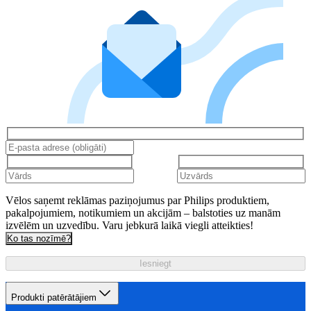
Vēlos saņemt reklāmas paziņojumus par Philips produktiem,
pakalpojumiem, notikumiem un akcijām – balstoties uz manām
izvēlēm un uzvedību. Varu jebkurā laikā viegli atteikties!
Ko tas nozīmē?
Iesniegt
Produkti patērātājiem