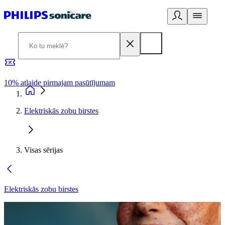
10% atlaide pirmajam pasūtījumam
3
Elektriskās zobu birstes
Visas sērijas
Elektriskās zobu birstes