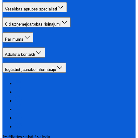
Veselības aprūpes speciālisti
Citi uzņēmējdarbības risinājumi
Par mums
Atbalsta kontakti
Iegūstiet jaunāko informāciju
Izvēlieties valsti / valodu