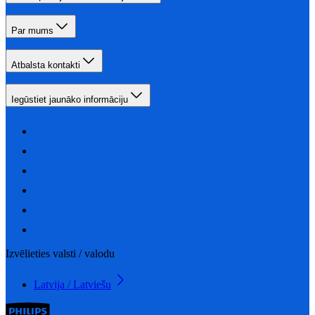
Par mums
Atbalsta kontakti
Iegūstiet jaunāko informāciju
Izvēlieties valsti / valodu
Latvija / Latviešu