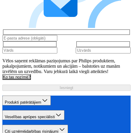
Vēlos saņemt reklāmas paziņojumus par Philips produktiem,
pakalpojumiem, notikumiem un akcijām – balstoties uz manām
izvēlēm un uzvedību. Varu jebkurā laikā viegli atteikties!
Ko tas nozīmē?
Iesniegt
Produkti patērātājiem
Veselības aprūpes speciālisti
Citi uzņēmējdarbības risinājumi