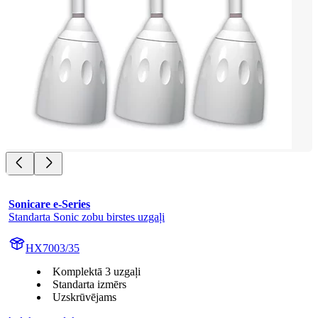
Sonicare e-Series
Standarta Sonic zobu birstes uzgaļi
HX7003/35
Komplektā 3 uzgaļi
Standarta izmērs
Uzskrūvējams