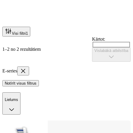
Visi filtri
1
Kārtot:
1–2 no 2 rezultātiem
Vislabākā atbilstība
E-series
Notīrīt visus filtrus
Lielums