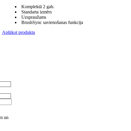
Komplektā 2 gab.
Standarta izmērs
Uzspraužams
BrushSync savienošanas funkcija
Aplūkot produktu
ēm un