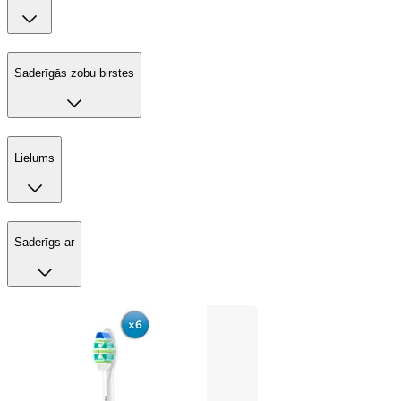
Saderīgās zobu birstes
Lielums
Saderīgs ar