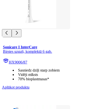
Sonicare I InterCare
Birstes uzgaļi, komplektā 6 gab.
HX9006/87
Sasniedz dziļi starp zobiem
Vidēji mīksts
70% bioplastmasas*
Aplūkot produktu