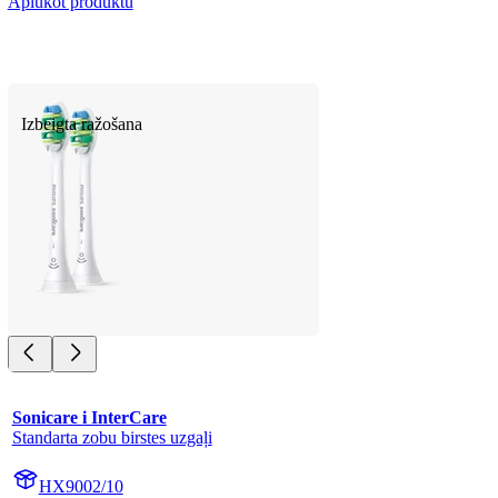
Aplūkot produktu
Izbeigta ražošana
Sonicare i InterCare
Standarta zobu birstes uzgaļi
HX9002/10