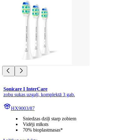
Sonicare I InterCare
zobu sukas uzgaļi, komplektā 3 gab.
HX9003/87
Sniedzas dziļi starp zobiem
Vidēji mīksts
70% bioplastmasas*