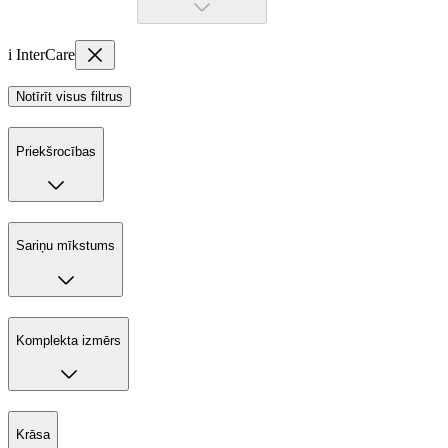
i InterCare
Notīrīt visus filtrus
Priekšrocības
Sariņu mīkstums
Komplekta izmērs
Krāsa