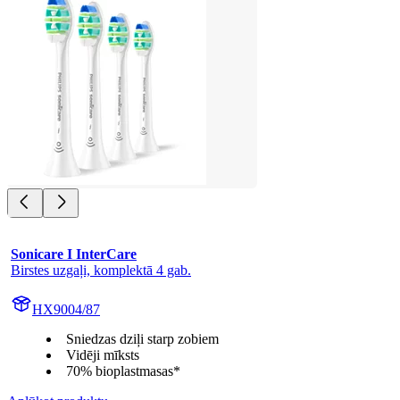
Sonicare I InterCare
Birstes uzgaļi, komplektā 4 gab.
HX9004/87
Sniedzas dziļi starp zobiem
Vidēji mīksts
70% bioplastmasas*