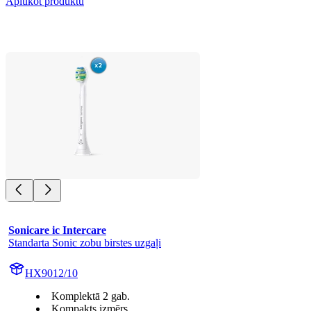
Aplūkot produktu
Sonicare ic Intercare
Standarta Sonic zobu birstes uzgaļi
HX9012/10
Komplektā 2 gab.
Kompakts izmērs