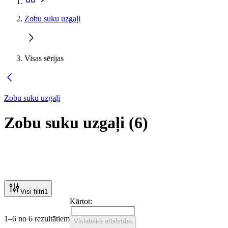
Zobu suku uzgaļi
Visas sērijas
Zobu suku uzgaļi
Zobu suku uzgaļi
(
6
)
Visi filtri
1
Kārtot:
1–6 no 6 rezultātiem
Vislabākā atbilstība