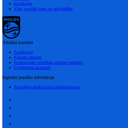
Inovācijas
Vide, sociālā joma un pārvaldība
Atbalsta kontakti
Aplūkojiet
Klientu atbalsts
Profesionāls veselības aprūpes atbalsts
Uzņēmuma kontakti
Iegūstiet jaunāko informāciju
Abonējiet ekskluzīvus piedāvājumus