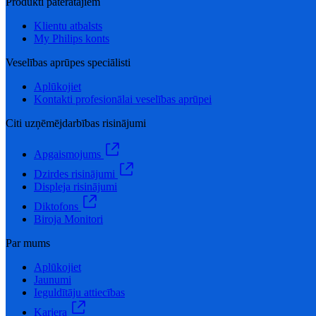
Produkti patērātājiem
Klientu atbalsts
My Philips konts
Veselības aprūpes speciālisti
Aplūkojiet
Kontakti profesionālai veselības aprūpei
Citi uzņēmējdarbības risinājumi
Apgaismojums
Dzirdes risinājumi
Displeja risinājumi
Diktofons
Biroja Monitori
Par mums
Aplūkojiet
Jaunumi
Ieguldītāju attiecības
Karjera