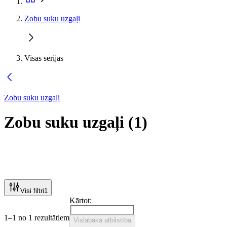
Zobu suku uzgaļi
Visas sērijas
Zobu suku uzgaļi
Zobu suku uzgaļi
(
1
)
Visi filtri
1
Kārtot:
1–1 no 1 rezultātiem
Vislabākā atbilstība