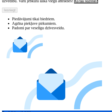
uzvedību. Varu jebkurā laikā viegli atteikties!
Ko tas nozīmē?
Iesniegt
Piedāvājumi tikai biedriem.
Agrīna piekļuve pirkumiem.
Padomi par veselīgu dzīvesveidu.