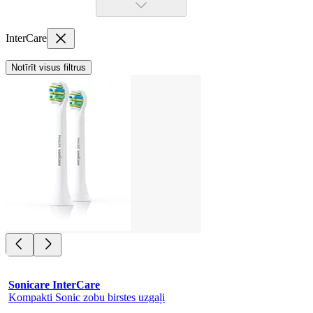
InterCare
Notīrīt visus filtrus
Sonicare InterCare
Kompakti Sonic zobu birstes uzgaļi