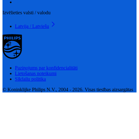
Izvēlieties valsti / valodu
Latvija / Latviešu
Paziņojums par konfidencialitāti
Lietošanas noteikumi
Sīkfailu politika
© Koninklijke Philips N.V., 2004 - 2026. Visas tiesības aizsargātas