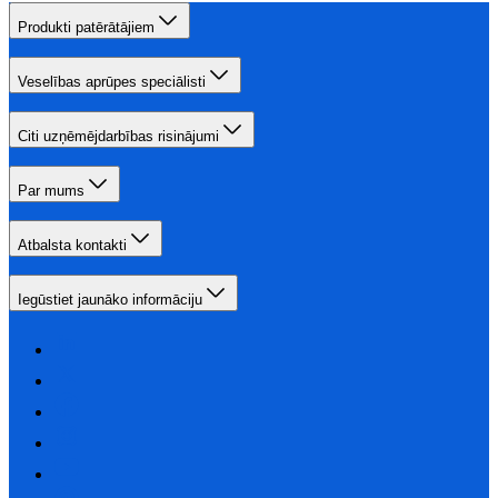
Produkti patērātājiem
Veselības aprūpes speciālisti
Citi uzņēmējdarbības risinājumi
Par mums
Atbalsta kontakti
Iegūstiet jaunāko informāciju