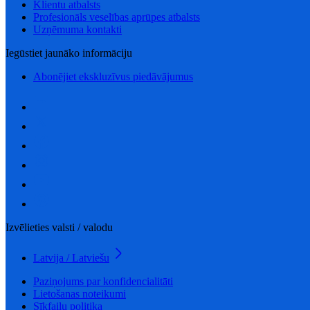
Klientu atbalsts
Profesionāls veselības aprūpes atbalsts
Uzņēmuma kontakti
Iegūstiet jaunāko informāciju
Abonējiet ekskluzīvus piedāvājumus
Izvēlieties valsti / valodu
Latvija / Latviešu
Paziņojums par konfidencialitāti
Lietošanas noteikumi
Sīkfailu politika