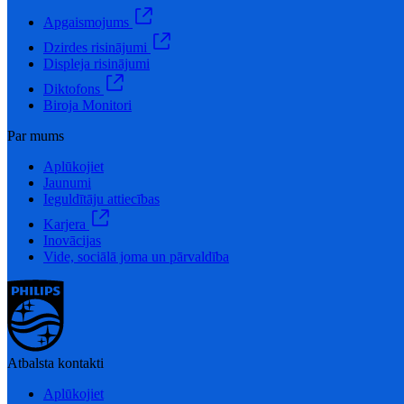
Apgaismojums
Dzirdes risinājumi
Displeja risinājumi
Diktofons
Biroja Monitori
Par mums
Aplūkojiet
Jaunumi
Ieguldītāju attiecības
Karjera
Inovācijas
Vide, sociālā joma un pārvaldība
Atbalsta kontakti
Aplūkojiet