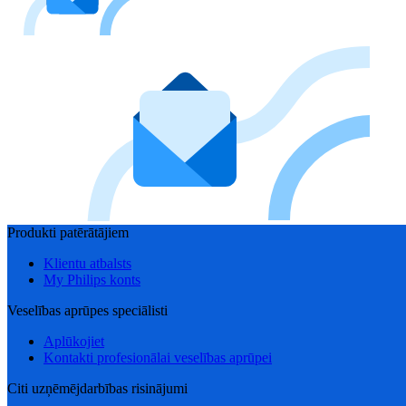
Produkti patērātājiem
Klientu atbalsts
My Philips konts
Veselības aprūpes speciālisti
Aplūkojiet
Kontakti profesionālai veselības aprūpei
Citi uzņēmējdarbības risinājumi