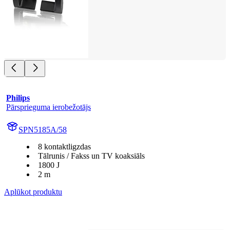
Philips
Pārsprieguma ierobežotājs
SPN5185A/58
8 kontaktligzdas
Tālrunis / Fakss un TV koaksiāls
1800 J
2 m
Aplūkot produktu