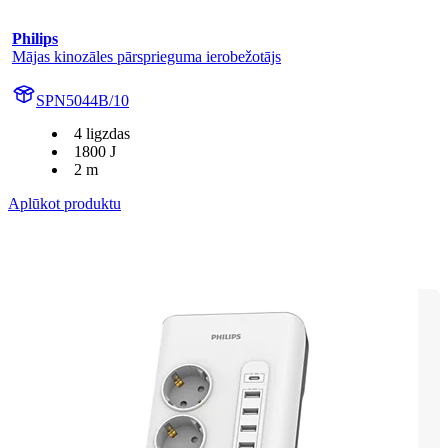
Philips
Mājas kinozāles pārsprieguma ierobežotājs
SPN5044B/10
4 ligzdas
1800 J
2 m
Aplūkot produktu