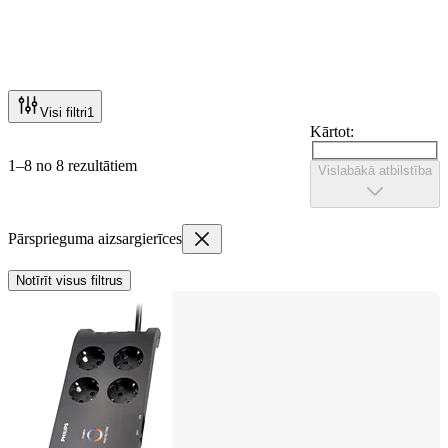
Visi filtri
1
Kārtot:
1–8 no 8 rezultātiem
Vislabākā atbilstība
Pārsprieguma aizsargierīces
Notīrīt visus filtrus