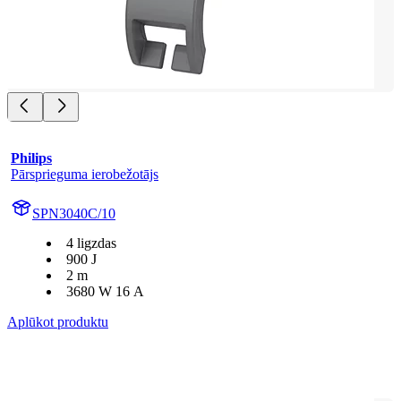
Philips
Pārsprieguma ierobežotājs
SPN3040C/10
4 ligzdas
900 J
2 m
3680 W 16 A
Aplūkot produktu