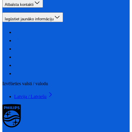
Atbalsta kontakti
Iegūstiet jaunāko informāciju
Izvēlieties valsti / valodu
Latvija / Latviešu