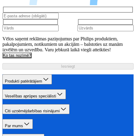
Vēlos saņemt reklāmas paziņojumus par Philips produktiem,
pakalpojumiem, notikumiem un akcijām – balstoties uz manām
izvēlēm un uzvedību. Varu jebkurā laikā viegli atteikties!
Ko tas nozīmē?
Iesniegt
Produkti patērātājiem
Veselības aprūpes speciālisti
Citi uzņēmējdarbības risinājumi
Par mums