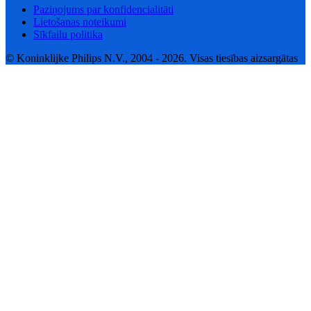
Paziņojums par konfidencialitāti
Lietošanas noteikumi
Sīkfailu politika
© Koninklijke Philips N.V., 2004 - 2026. Visas tiesības aizsargātas