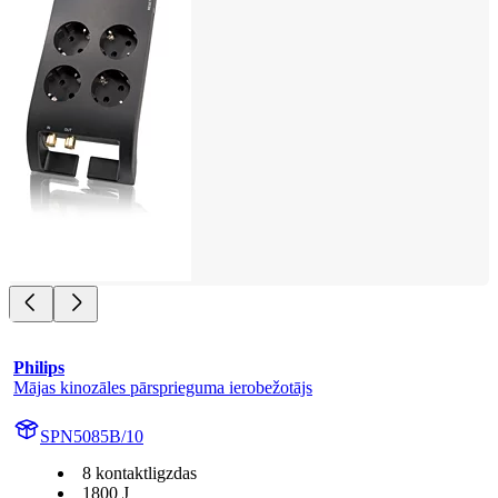
Philips
Mājas kinozāles pārsprieguma ierobežotājs
SPN5085B/10
8 kontaktligzdas
1800 J