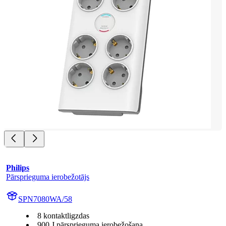
Philips
Pārsprieguma ierobežotājs
SPN7080WA/58
8 kontaktligzdas
900 J pārsprieguma ierobežošana