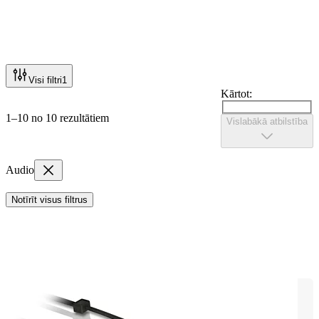
Visi filtri
1
Kārtot:
1–10 no 10 rezultātiem
Vislabākā atbilstība
Audio
Notīrīt visus filtrus