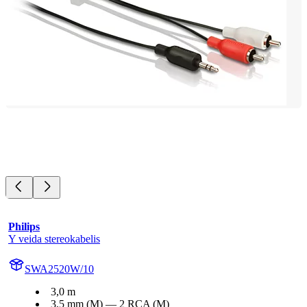
Philips
Y veida stereokabelis
SWA2520W/10
3,0 m
3,5 mm (M) — 2 RCA (M)