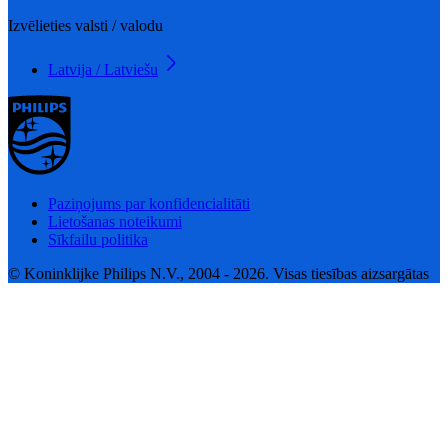
Izvēlieties valsti / valodu
Latvija / Latviešu
Paziņojums par konfidencialitāti
Lietošanas noteikumi
Sīkfailu politika
© Koninklijke Philips N.V., 2004 - 2026. Visas tiesības aizsargātas