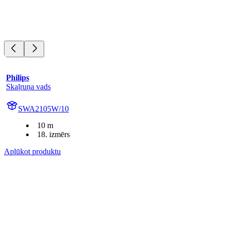
Philips
Skaļruņa vads
SWA2105W/10
10 m
18. izmērs
Aplūkot produktu