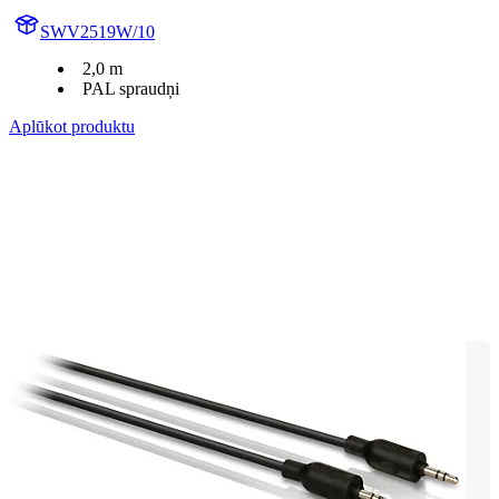
SWV2519W/10
2,0 m
PAL spraudņi
Aplūkot produktu