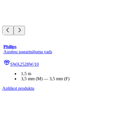
Philips
Austiņu pagarinājuma vads
SWA2528W/10
1,5 m
3,5 mm (M) — 3,5 mm (F)
Aplūkot produktu