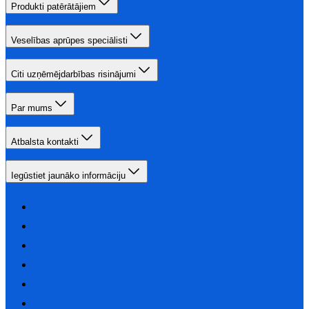
Produkti patērātājiem
Veselības aprūpes speciālisti
Citi uzņēmējdarbības risinājumi
Par mums
Atbalsta kontakti
Iegūstiet jaunāko informāciju