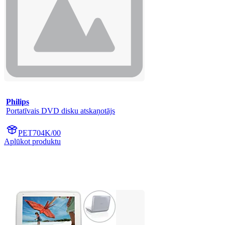
Philips
Portatīvais DVD disku atskaņotājs
PET704K/00
Aplūkot produktu