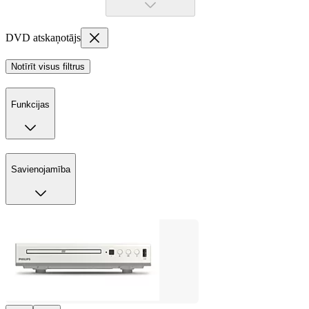
DVD atskaņotājs
Notīrīt visus filtrus
Funkcijas
Savienojamība