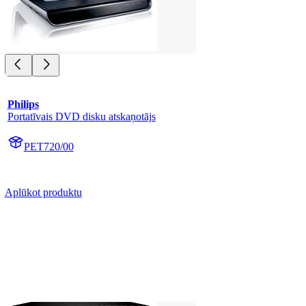
Philips
Portatīvais DVD disku atskaņotājs
PET720/00
Aplūkot produktu