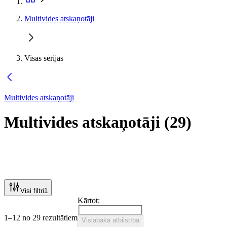
Multivides atskaņotāji
Visas sērijas
Multivides atskaņotāji
Multivides atskaņotāji
(
29
)
Visi filtri
1
Kārtot:
1–12 no 29 rezultātiem
Vislabākā atbilstība