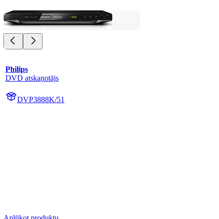
Philips
DVD atskaņotājs
DVP3888K/51
Aplūkot produktu