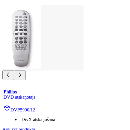
Philips
DVD atskaņotājs
DVP5900/12
DivX atskaņošana
Aplūkot produktu