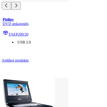
Philips
DVD atskaņotājs
TAEP200/20
USB 2.0
Aplūkot produktu