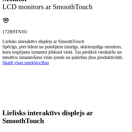
LCD monitors ar SmoothTouch
172B9TN/01
Lielisks interaktīvs displejs ar SmoothTouch
Spēcīgs, pret ūdeni un putekļiem izturīgs, skārienjutīgs monitors,
kuru iespējams izmantot jebkurā vietā. Tas piedāvā vienkāršu un
intuitīvu izmantošanu visās jomās un palielina jūsu produktivitāti.
Skatīt visas priekšrocības
Lielisks interaktīvs displejs ar
SmoothTouch