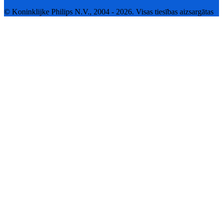
© Koninklijke Philips N.V., 2004 - 2026. Visas tiesības aizsargātas