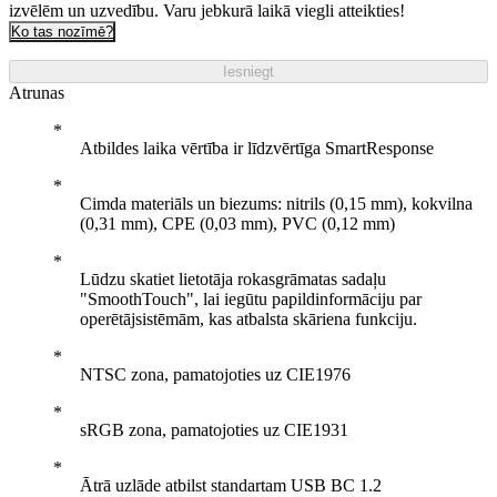
izvēlēm un uzvedību. Varu jebkurā laikā viegli atteikties!
Ko tas nozīmē?
Iesniegt
Atrunas
Atbildes laika vērtība ir līdzvērtīga SmartResponse
Cimda materiāls un biezums: nitrils (0,15 mm), kokvilna
(0,31 mm), CPE (0,03 mm), PVC (0,12 mm)
Lūdzu skatiet lietotāja rokasgrāmatas sadaļu
"SmoothTouch", lai iegūtu papildinformāciju par
operētājsistēmām, kas atbalsta skāriena funkciju.
NTSC zona, pamatojoties uz CIE1976
sRGB zona, pamatojoties uz CIE1931
Ātrā uzlāde atbilst standartam USB BC 1.2