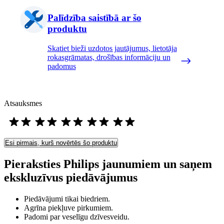
Palīdzība saistībā ar šo
produktu
Skatiet bieži uzdotos jautājumus, lietotāja
rokasgrāmatas, drošības informāciju un
padomus
Atsauksmes
Esi pirmais, kurš novērtēs šo produktu
Pieraksties Philips jaunumiem un saņem
ekskluzīvus piedāvājumus
Piedāvājumi tikai biedriem.
Agrīna piekļuve pirkumiem.
Padomi par veselīgu dzīvesveidu.