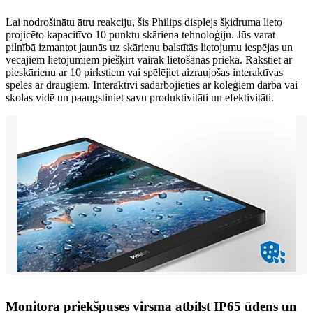
Lai nodrošinātu ātru reakciju, šis Philips displejs šķidruma lieto
projicēto kapacitīvo 10 punktu skāriena tehnoloģiju. Jūs varat
pilnībā izmantot jaunās uz skārienu balstītās lietojumu iespējas un
vecajiem lietojumiem piešķirt vairāk lietošanas prieka. Rakstiet ar
pieskārienu ar 10 pirkstiem vai spēlējiet aizraujošas interaktīvas
spēles ar draugiem. Interaktīvi sadarbojieties ar kolēģiem darbā vai
skolas vidē un paaugstiniet savu produktivitāti un efektivitāti.
Monitora priekšpuses virsma atbilst IP65 ūdens un