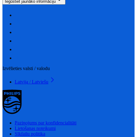
Iegūstiet jaunāko informāciju
Izvēlieties valsti / valodu
Latvija / Latviešu
Paziņojums par konfidencialitāti
Lietošanas noteikumi
Sīkfailu politika