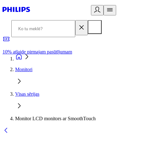
10% atlaide pirmajam pasūtījumam
3
Monitori
Visas sērijas
Monitor LCD monitors ar SmoothTouch