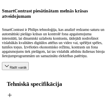
SmartContrast piesātinātam melnās krāsas
atveidojumam
SmartContrast ir Philips tehnoloģija, kas analizē redzamo saturu un
automātiski pielāgo krāsas un kontrolē fona apgaismojuma
intensitāti, lai dinamiski uzlabotu kontrastu, tādejādi nodrošinot
vislabākās kvalitātes digitālos attēlus un video vai, spēlējot spēles,
tumšos toņus. Izvēloties ekonomisko režīmu, kontrasts un fona
apgaismojums tiek pielāgots, lai tas vislabāk atbilstu ikdienas biroja
lietojumprogrammām un samazinātu elektrības patēriņu.
Rādīt vairāk
Tehniskā specifikācija