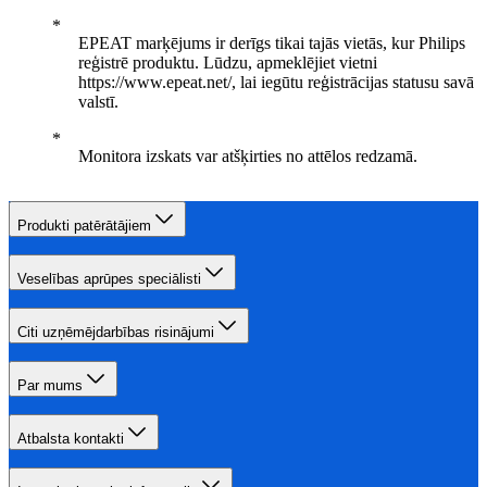
EPEAT marķējums ir derīgs tikai tajās vietās, kur Philips
reģistrē produktu. Lūdzu, apmeklējiet vietni
https://www.epeat.net/, lai iegūtu reģistrācijas statusu savā
valstī.
Monitora izskats var atšķirties no attēlos redzamā.
Produkti patērātājiem
Veselības aprūpes speciālisti
Citi uzņēmējdarbības risinājumi
Par mums
Atbalsta kontakti