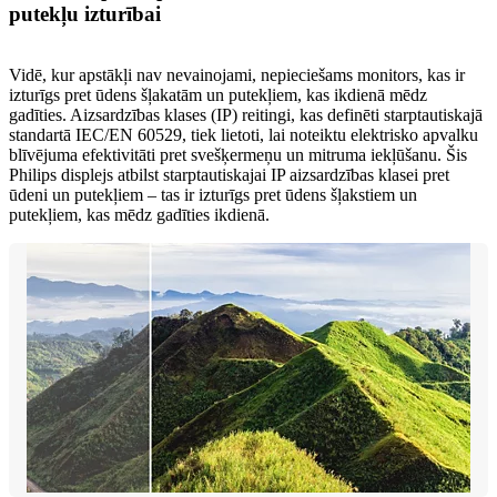
putekļu izturībai
Vidē, kur apstākļi nav nevainojami, nepieciešams monitors, kas ir
izturīgs pret ūdens šļakatām un putekļiem, kas ikdienā mēdz
gadīties. Aizsardzības klases (IP) reitingi, kas definēti starptautiskajā
standartā IEC/EN 60529, tiek lietoti, lai noteiktu elektrisko apvalku
blīvējuma efektivitāti pret svešķermeņu un mitruma iekļūšanu. Šis
Philips displejs atbilst starptautiskajai IP aizsardzības klasei pret
ūdeni un putekļiem – tas ir izturīgs pret ūdens šļakstiem un
putekļiem, kas mēdz gadīties ikdienā.