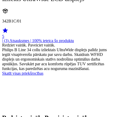
342B1C/01
5
| (3)
Atsauksmes
| 100% ieteica šo produktu
Redziet vairāk. Paveiciet vairāk.
Philips B Line 34 collu izliektais UltraWide displejs palīdz jums
iegūt visaptverošu pārskatu par savu darbu. Skaidrais WFHD
displejs un ergonomiskais statīvs nodrošina optimālus darba
apstākļus. Savukārt par acu komfortu rūpējas TUV sertificētas
funkcijas, kas paredzētas acu noguruma mazināšanai.
Skatīt visas priekšrocības