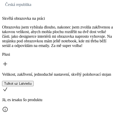
Česká republika
Skvělá obrazovka na práci
Obrazovku jsem vybírala dlouho, nakonec jsem zvolila zakřivenou a
takovou velikost, abych mohla plochu rozdělit na dvě dost velké
části. jako designerce interiérů mi obrazovka naprosto vyhovuje. Na
stojánku pod obrazovkou mám ještě notebook, kde mi třeba běží
seriál a odpovídám na emaily. Za mě super volba!
Plusi
Velikost, zakřivení, jednoduché nastavení, skvělý polohovací stojan
Tulkot uz Latviešu
Jā, es iesaku šo produktu