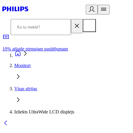
10% atlaide pirmajam pasūtījumam
3
Monitori
Visas sērijas
Izliekts UltraWide LCD displejs