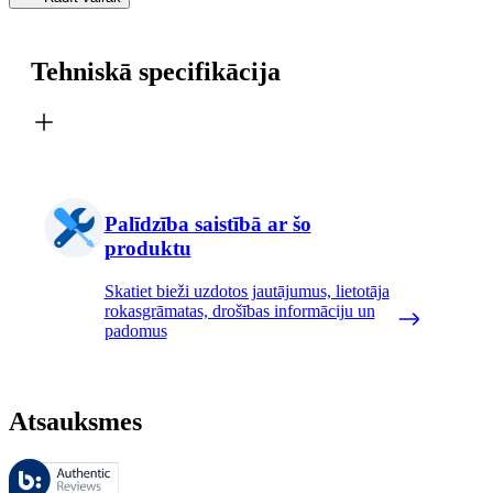
Tehniskā specifikācija
Palīdzība saistībā ar šo
produktu
Skatiet bieži uzdotos jautājumus, lietotāja
rokasgrāmatas, drošības informāciju un
padomus
Atsauksmes
Šīs atsauksmes pārvalda Bazaarvoice, un tās atbilst Bazaarvoice autent