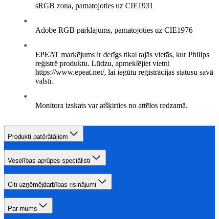
sRGB zona, pamatojoties uz CIE1931
Adobe RGB pārklājums, pamatojoties uz CIE1976
EPEAT marķējums ir derīgs tikai tajās vietās, kur Philips
reģistrē produktu. Lūdzu, apmeklējiet vietni
https://www.epeat.net/, lai iegūtu reģistrācijas statusu savā
valstī.
Monitora izskats var atšķirties no attēlos redzamā.
Produkti patērātājiem
Veselības aprūpes speciālisti
Citi uzņēmējdarbības risinājumi
Par mums