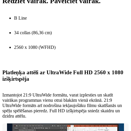
Redziet vairāk. Paveiciet vairāk.
B Line
34 collas (86,36 cm)
2560 x 1080 (WFHD)
Platleņķa attēli ar UltraWide Full HD 2560 x 1080
izšķirtspēja
Izmantojot 21:9 UltraWide formātu, varat izplesties un skatīt
vairākas programmas vienu otrai blakām vienā ekrānā. 21:9
UltraWide formāts arī nodrošina iekļaujošāku filmu skatīšanās un
spēļu spēlēšanas pieredz. Full HD izšķirtspēja sniedz skaidru un
dzidru attēlu.