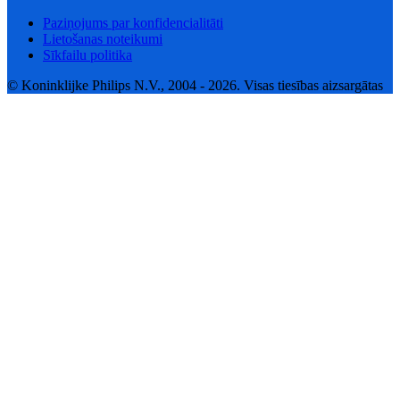
Paziņojums par konfidencialitāti
Lietošanas noteikumi
Sīkfailu politika
© Koninklijke Philips N.V., 2004 - 2026. Visas tiesības aizsargātas