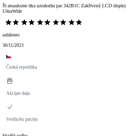
Šī atsauksme tika uzrakstīta par 342B1C Zakřivený LCD displej
UltraWide
ashilenec
30/11/2021
Česká republika
Akcijas daļa
Verificēts pircējs
Skvělá volba