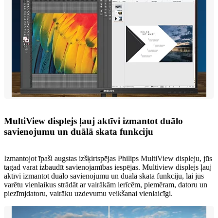
MultiView displejs ļauj aktīvi izmantot duālo
savienojumu un duālā skata funkciju
Izmantojot īpaši augstas izšķirtspējas Philips MultiView displeju, jūs
tagad varat izbaudīt savienojamības iespējas. Multiview displejs ļauj
aktīvi izmantot duālo savienojumu un duālā skata funkciju, lai jūs
varētu vienlaikus strādāt ar vairākām ierīcēm, piemēram, datoru un
piezīmjdatoru, vairāku uzdevumu veikšanai vienlaicīgi.