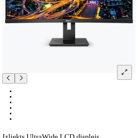
Izliekts UltraWide LCD displejs