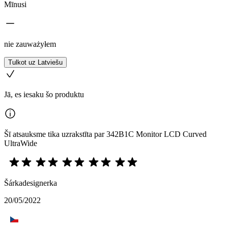
Mīnusi
nie zauważyłem
Tulkot uz Latviešu
Jā, es iesaku šo produktu
Šī atsauksme tika uzrakstīta par 342B1C Monitor LCD Curved
UltraWide
Šárkadesignerka
20/05/2022