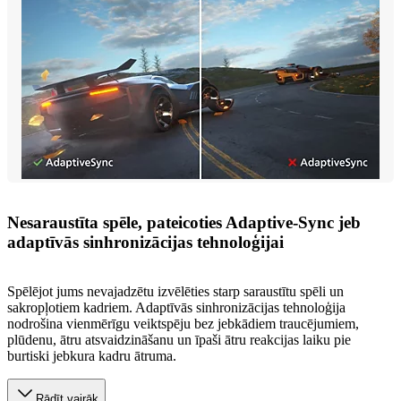
Nesaraustīta spēle, pateicoties Adaptive-Sync jeb
adaptīvās sinhronizācijas tehnoloģijai
Spēlējot jums nevajadzētu izvēlēties starp saraustītu spēli un
sakropļotiem kadriem. Adaptīvās sinhronizācijas tehnoloģija
nodrošina vienmērīgu veiktspēju bez jebkādiem traucējumiem,
plūdenu, ātru atsvaidzināšanu un īpaši ātru reakcijas laiku pie
burtiski jebkura kadru ātruma.
Rādīt vairāk