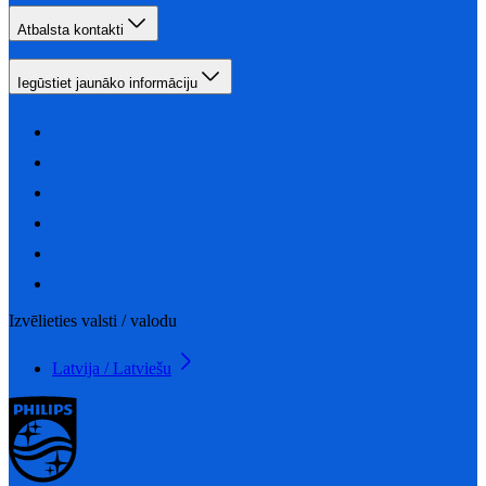
Atbalsta kontakti
Iegūstiet jaunāko informāciju
Izvēlieties valsti / valodu
Latvija / Latviešu