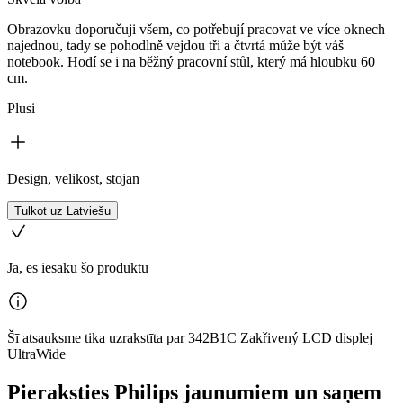
Obrazovku doporučuji všem, co potřebují pracovat ve více oknech
najednou, tady se pohodlně vejdou tři a čtvrtá může být váš
notebook. Hodí se i na běžný pracovní stůl, který má hloubku 60
cm.
Plusi
Design, velikost, stojan
Tulkot uz Latviešu
Jā, es iesaku šo produktu
Šī atsauksme tika uzrakstīta par 342B1C Zakřivený LCD displej
UltraWide
Pieraksties Philips jaunumiem un saņem