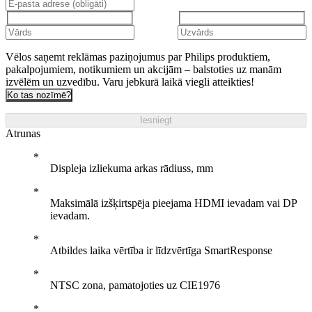
Vēlos saņemt reklāmas paziņojumus par Philips produktiem,
pakalpojumiem, notikumiem un akcijām – balstoties uz manām
izvēlēm un uzvedību. Varu jebkurā laikā viegli atteikties!
Ko tas nozīmē?
Iesniegt
Atrunas
Displeja izliekuma arkas rādiuss, mm
Maksimālā izšķirtspēja pieejama HDMI ievadam vai DP
ievadam.
Atbildes laika vērtība ir līdzvērtīga SmartResponse
NTSC zona, pamatojoties uz CIE1976