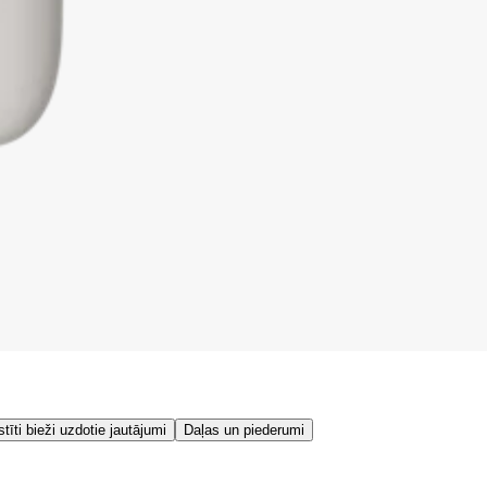
stīti bieži uzdotie jautājumi
Daļas un piederumi