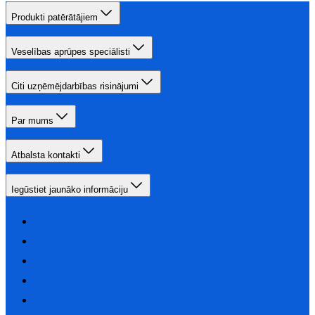
Produkti patērātājiem
Veselības aprūpes speciālisti
Citi uzņēmējdarbības risinājumi
Par mums
Atbalsta kontakti
Iegūstiet jaunāko informāciju