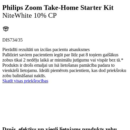
Philips Zoom Take-Home Starter Kit
NiteWhite 10% CP
DIS734/35
Pierādīti rezultāti un izcilas pacientu atsauksmes
Palīdziet saviem pacientiem iegūt par līdz pat 8 toņiem gaišākus
zobus tikai 2 nedēļu laikā ar minimālu jutīgumu vai vispār bez tā.*
Produkts ir drošs emaljai un īsā lietošanas pamācība padara to
vienkārši lietojamu. Ideāli piemērots pacientiem, kas dod priekšroku
zobu balināšanai naktīs.
Skatīt visas priekšrocības
Drošs, efektīvs un viegli lietojams produkts zobu