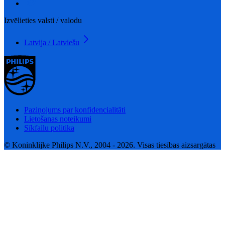
Izvēlieties valsti / valodu
Latvija / Latviešu
Paziņojums par konfidencialitāti
Lietošanas noteikumi
Sīkfailu politika
© Koninklijke Philips N.V., 2004 - 2026. Visas tiesības aizsargātas