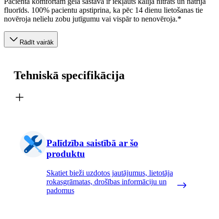
Pacienta komfortam gela sastāvā ir iekļauts kālija nitrāts un nātrija
fluorīds. 100% pacientu apstiprina, ka pēc 14 dienu lietošanas tie
novēroja nelielu zobu jutīgumu vai vispār to nenovēroja.*
Rādīt vairāk
Tehniskā specifikācija
Palīdzība saistībā ar šo
produktu
Skatiet bieži uzdotos jautājumus, lietotāja
rokasgrāmatas, drošības informāciju un
padomus