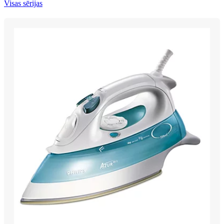
Visas sērijas