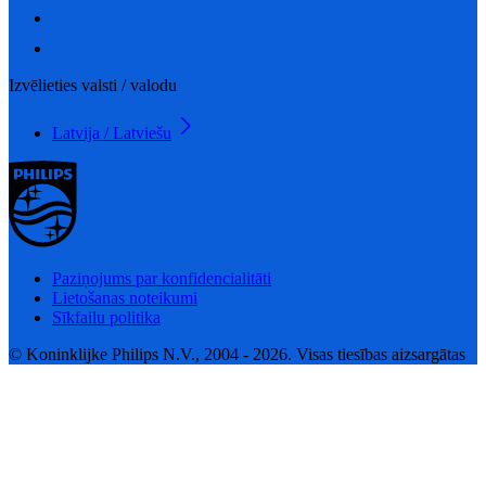
Izvēlieties valsti / valodu
Latvija / Latviešu
Paziņojums par konfidencialitāti
Lietošanas noteikumi
Sīkfailu politika
© Koninklijke Philips N.V., 2004 - 2026. Visas tiesības aizsargātas