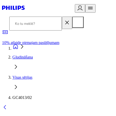
10% atlaide pirmajam pasūtījumam
3
Gludināšana
Visas sērijas
GC4013/02