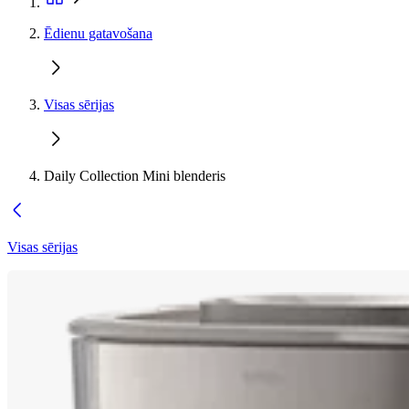
Ēdienu gatavošana
Visas sērijas
Daily Collection Mini blenderis
Visas sērijas