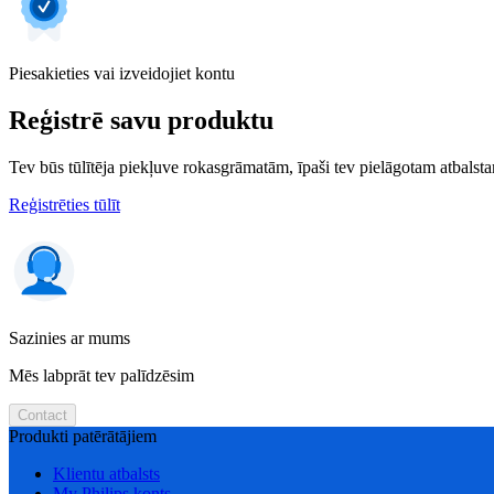
Piesakieties vai izveidojiet kontu
Reģistrē savu produktu
Tev būs tūlītēja piekļuve rokasgrāmatām, īpaši tev pielāgotam atbalstam
Reģistrēties tūlīt
Sazinies ar mums
Mēs labprāt tev palīdzēsim
Contact
Produkti patērātājiem
Klientu atbalsts
My Philips konts