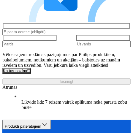
Vēlos saņemt reklāmas paziņojumus par Philips produktiem,
pakalpojumiem, notikumiem un akcijām – balstoties uz manām
izvēlēm un uzvedību. Varu jebkurā laikā viegli atteikties!
Ko tas nozīmē?
Iesniegt
Atrunas
Likvidē līdz 7 reizēm vairāk aplikuma nekā parastā zobu
birste
Produkti patērātājiem