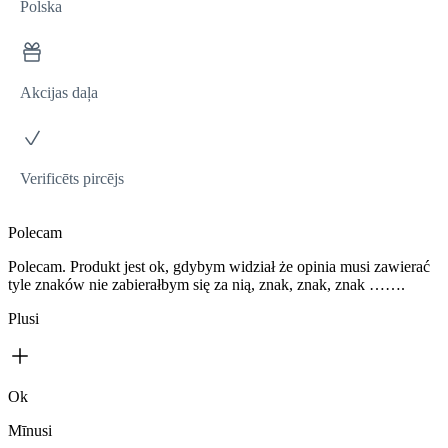
Polska
Akcijas daļa
Verificēts pircējs
Polecam
Polecam. Produkt jest ok, gdybym widział że opinia musi zawierać
tyle znaków nie zabierałbym się za nią, znak, znak, znak …….
Plusi
Ok
Mīnusi