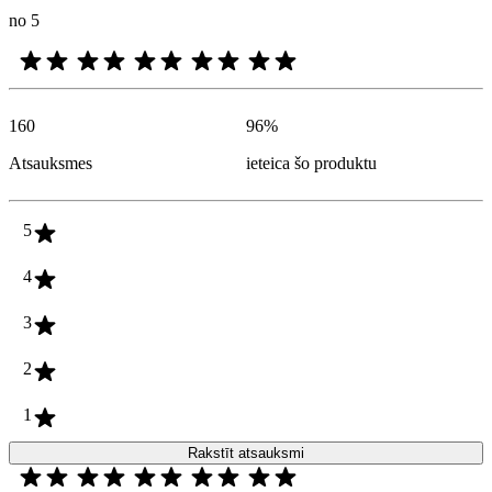
no 5
160
96
%
Atsauksmes
ieteica šo produktu
5
4
3
2
1
Rakstīt atsauksmi