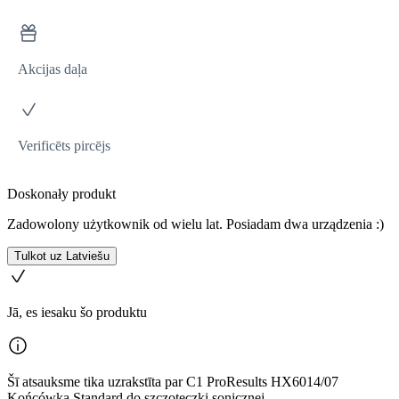
Akcijas daļa
Verificēts pircējs
Doskonały produkt
Zadowolony użytkownik od wielu lat. Posiadam dwa urządzenia :)
Tulkot uz Latviešu
Jā, es iesaku šo produktu
Šī atsauksme tika uzrakstīta par C1 ProResults HX6014/07
Końcówka Standard do szczoteczki sonicznej