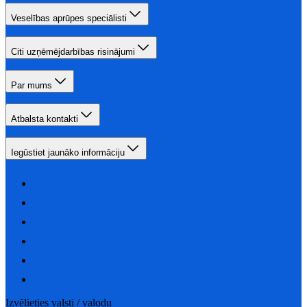
Veselības aprūpes speciālisti
Citi uzņēmējdarbības risinājumi
Par mums
Atbalsta kontakti
Iegūstiet jaunāko informāciju
Izvēlieties valsti / valodu