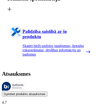
Palīdzība saistībā ar šo
produktu
Skatiet bieži uzdotos jautājumus, lietotāja
rokasgrāmatas, drošības informāciju un
padomus
Atsauksmes
Šīs atsauksmes pārvalda Bazaarvoice, un tās atbilst Bazaarvoice autent
Klientu viedokļi produktu un zvaigžņu vērtējumu veidā ir noderīgi visi
Izprotiet produktu atsauksmes
4.7