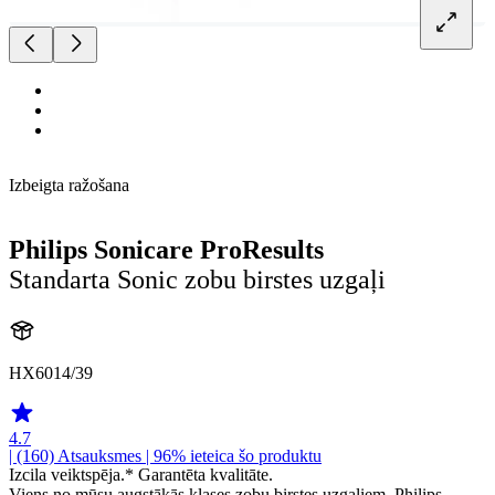
Izbeigta ražošana
Philips Sonicare ProResults
Standarta Sonic zobu birstes uzgaļi
HX6014/39
4.7
| (160)
Atsauksmes
| 96% ieteica šo produktu
Izcila veiktspēja.* Garantēta kvalitāte.
Viens no mūsu augstākās klases zobu birstes uzgaļiem, Philips