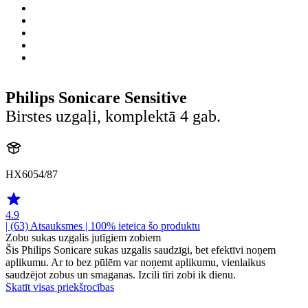
Philips Sonicare Sensitive
Birstes uzgaļi, komplektā 4 gab.
HX6054/87
4.9
| (63)
Atsauksmes
| 100% ieteica šo produktu
Zobu sukas uzgalis jutīgiem zobiem
Šis Philips Sonicare sukas uzgalis saudzīgi, bet efektīvi noņem
aplikumu. Ar to bez pūlēm var noņemt aplikumu, vienlaikus
saudzējot zobus un smaganas. Izcili tīri zobi ik dienu.
Skatīt visas priekšrocības