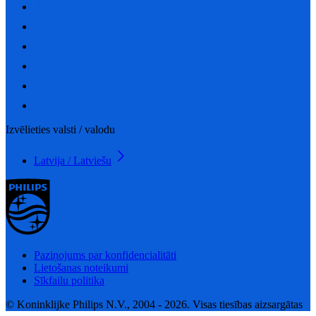
Izvēlieties valsti / valodu
Latvija / Latviešu
Paziņojums par konfidencialitāti
Lietošanas noteikumi
Sīkfailu politika
© Koninklijke Philips N.V., 2004 - 2026. Visas tiesības aizsargātas