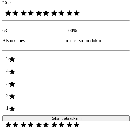
no 5
63
100
%
Atsauksmes
ieteica šo produktu
5
4
3
2
1
Rakstīt atsauksmi