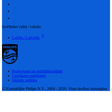
Izvēlieties valsti / valodu
Latvija / Latviešu
Paziņojums par konfidencialitāti
Lietošanas noteikumi
Sīkfailu politika
© Koninklijke Philips N.V., 2004 - 2026. Visas tiesības aizsargātas