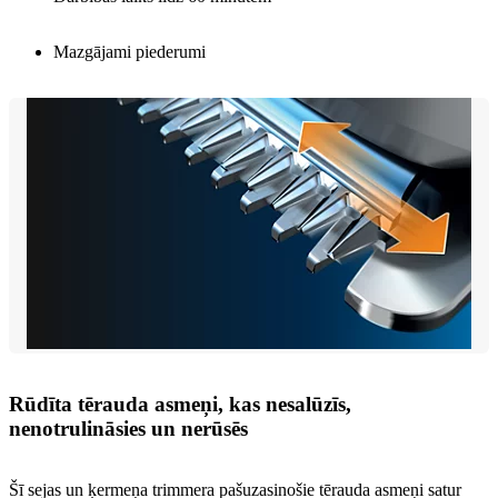
Mazgājami piederumi
Rūdīta tērauda asmeņi, kas nesalūzīs,
nenotrulināsies un nerūsēs
Šī sejas un ķermeņa trimmera pašuzasinošie tērauda asmeņi satur