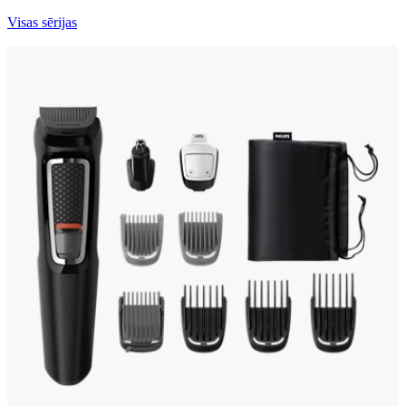
Visas sērijas