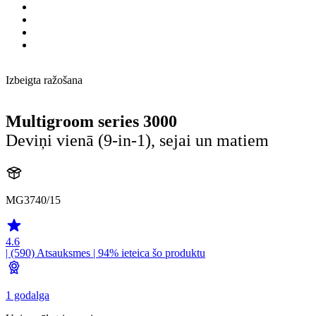
Izbeigta ražošana
Multigroom series 3000
Deviņi vienā (9-in-1), sejai un matiem
MG3740/15
4.6
| (590)
Atsauksmes
| 94% ieteica šo produktu
1 godalga