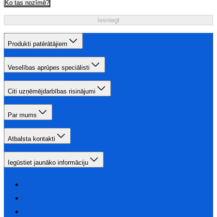
Ko tas nozīmē?
Iesniegt
Produkti patērātājiem
Veselības aprūpes speciālisti
Citi uzņēmējdarbības risinājumi
Par mums
Atbalsta kontakti
Iegūstiet jaunāko informāciju