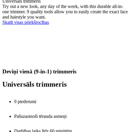
Universāls trimmeris
Try out a new look, any day of the week, with this durable all-in-
one trimmer. 9 quality tools allow you to easily create the exact face
and hairstyle you want.
Skatīt visas priekšrocības
Deviņi vienā (9-in-1) trimmeris
Universāls trimmeris
9 piederumi
Pašuzasinoši tērauda asmeņi
Darbības laiks līdz 60 minūtēm