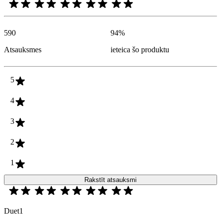
590
94
%
Atsauksmes
ieteica šo produktu
5
4
3
2
1
Rakstīt atsauksmi
Duet1