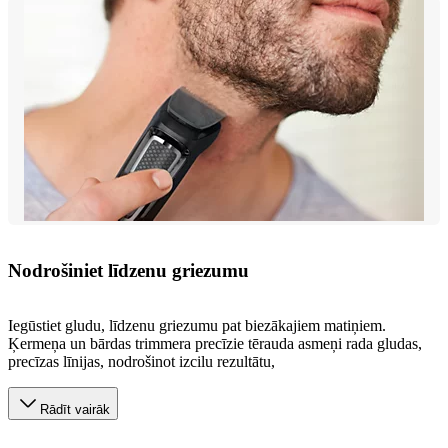
Nodrošiniet līdzenu griezumu
Iegūstiet gludu, līdzenu griezumu pat biezākajiem matiņiem.
Ķermeņa un bārdas trimmera precīzie tērauda asmeņi rada gludas,
precīzas līnijas, nodrošinot izcilu rezultātu,
Rādīt vairāk