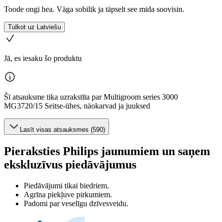
Toode ongi hea. Väga sobilik ja täpselt see mida soovisin.
Tulkot uz Latviešu
Jā, es iesaku šo produktu
Šī atsauksme tika uzrakstīta par Multigroom series 3000
MG3720/15 Seitse-ühes, näokarvad ja juuksed
Lasīt visas atsauksmes (590)
Pieraksties Philips jaunumiem un saņem
ekskluzīvus piedāvājumus
Piedāvājumi tikai biedriem.
Agrīna piekļuve pirkumiem.
Padomi par veselīgu dzīvesveidu.