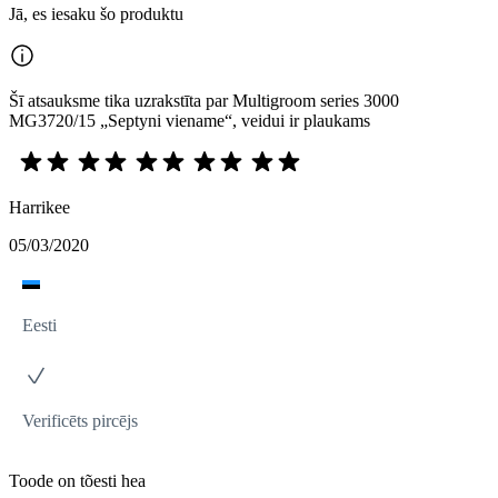
Jā, es iesaku šo produktu
Šī atsauksme tika uzrakstīta par Multigroom series 3000
MG3720/15 „Septyni viename“, veidui ir plaukams
Harrikee
05/03/2020
Eesti
Verificēts pircējs
Toode on tõesti hea