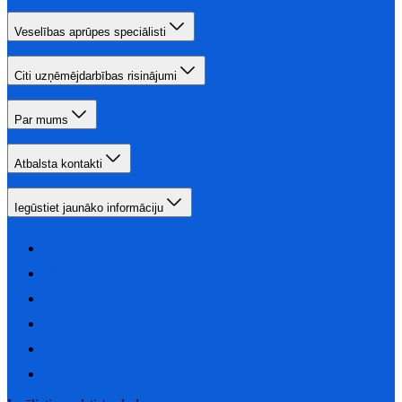
Veselības aprūpes speciālisti
Citi uzņēmējdarbības risinājumi
Par mums
Atbalsta kontakti
Iegūstiet jaunāko informāciju