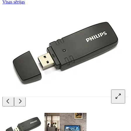
Visas sērijas