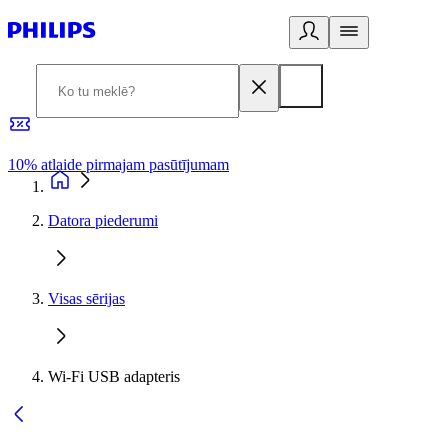
10% atlaide pirmajam pasūtījumam
3
Datora piederumi
Visas sērijas
Wi-Fi USB adapteris