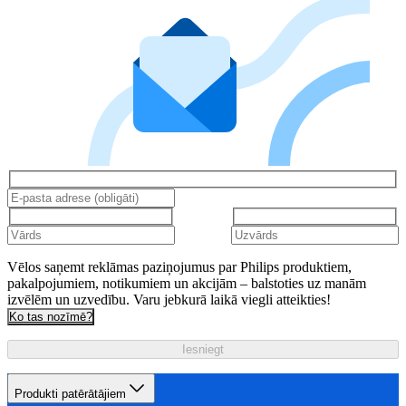
Vēlos saņemt reklāmas paziņojumus par Philips produktiem,
pakalpojumiem, notikumiem un akcijām – balstoties uz manām
izvēlēm un uzvedību. Varu jebkurā laikā viegli atteikties!
Ko tas nozīmē?
Iesniegt
Produkti patērātājiem