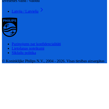
Izvēlieties valsti / valodu
Latvija / Latviešu
Paziņojums par konfidencialitāti
Lietošanas noteikumi
Sīkfailu politika
© Koninklijke Philips N.V., 2004 - 2026. Visas tiesības aizsargātas