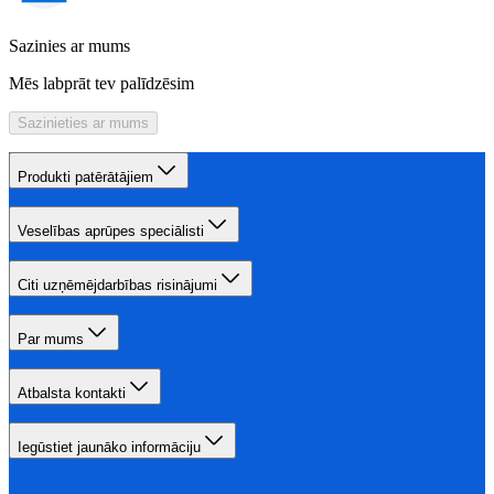
Sazinies ar mums
Mēs labprāt tev palīdzēsim
Sazinieties ar mums
Produkti patērātājiem
Veselības aprūpes speciālisti
Citi uzņēmējdarbības risinājumi
Par mums
Atbalsta kontakti
Iegūstiet jaunāko informāciju