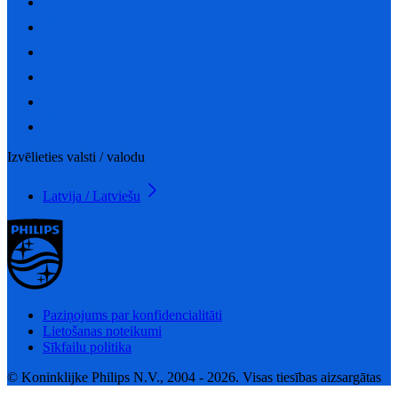
Izvēlieties valsti / valodu
Latvija / Latviešu
Paziņojums par konfidencialitāti
Lietošanas noteikumi
Sīkfailu politika
© Koninklijke Philips N.V., 2004 - 2026. Visas tiesības aizsargātas