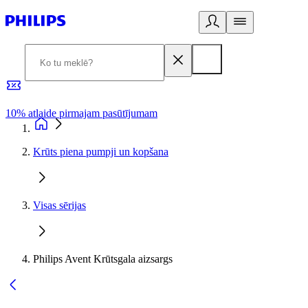
10% atlaide pirmajam pasūtījumam
3
Krūts piena pumpji un kopšana
Visas sērijas
Philips Avent Krūtsgala aizsargs