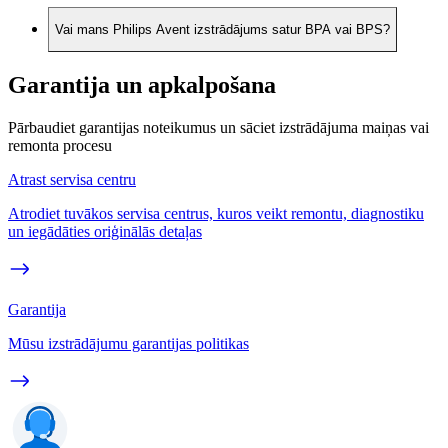
Vai mans Philips Avent izstrādājums satur BPA vai BPS?
Garantija un apkalpošana
Pārbaudiet garantijas noteikumus un sāciet izstrādājuma maiņas vai
remonta procesu
Atrast servisa centru
Atrodiet tuvākos servisa centrus, kuros veikt remontu, diagnostiku
un iegādāties oriģinālās detaļas
Garantija
Mūsu izstrādājumu garantijas politikas