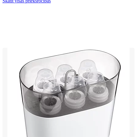
Skatīt visas priekšrocības