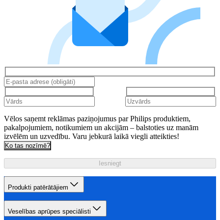
Vēlos saņemt reklāmas paziņojumus par Philips produktiem,
pakalpojumiem, notikumiem un akcijām – balstoties uz manām
izvēlēm un uzvedību. Varu jebkurā laikā viegli atteikties!
Ko tas nozīmē?
Iesniegt
Produkti patērātājiem
Veselības aprūpes speciālisti