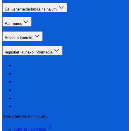
Citi uzņēmējdarbības risinājumi
Par mums
Atbalsta kontakti
Iegūstiet jaunāko informāciju
Izvēlieties valsti / valodu
Latvija / Latviešu