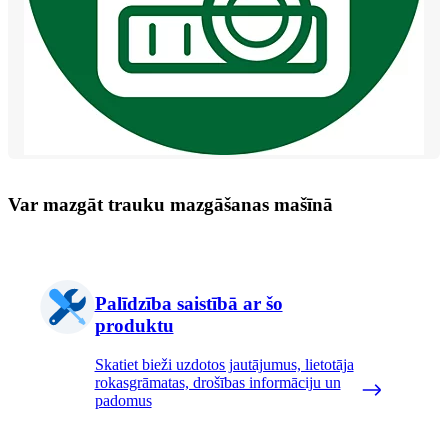
Var mazgāt trauku mazgāšanas mašīnā
Palīdzība saistībā ar šo
produktu
Skatiet bieži uzdotos jautājumus, lietotāja
rokasgrāmatas, drošības informāciju un
padomus