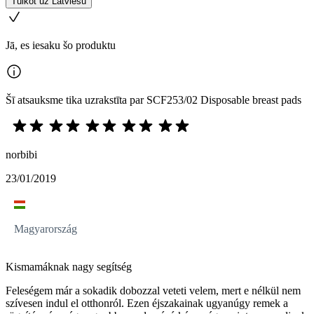
Tulkot uz Latviešu
Jā, es iesaku šo produktu
Šī atsauksme tika uzrakstīta par SCF253/02 Disposable breast pads
norbibi
23/01/2019
Magyarország
Kismamáknak nagy segítség
Feleségem már a sokadik dobozzal veteti velem, mert e nélkül nem
szívesen indul el otthonról. Ezen éjszakainak ugyanúgy remek a