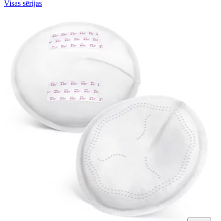
Visas sērijas