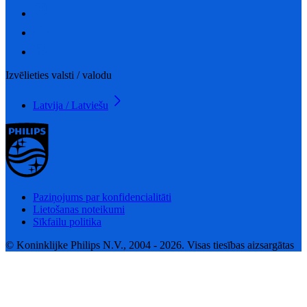
Izvēlieties valsti / valodu
Latvija / Latviešu
Paziņojums par konfidencialitāti
Lietošanas noteikumi
Sīkfailu politika
© Koninklijke Philips N.V., 2004 - 2026. Visas tiesības aizsargātas