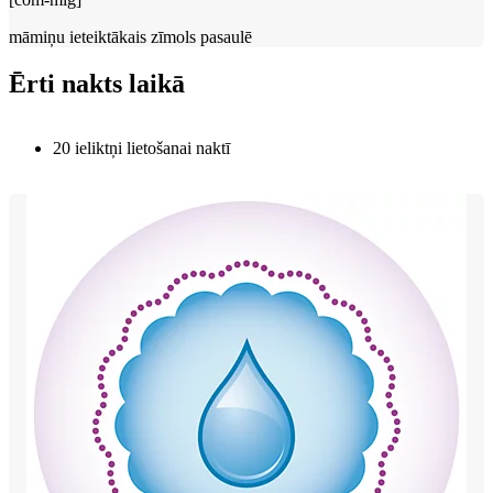
māmiņu ieteiktākais zīmols pasaulē
Ērti nakts laikā
20 ieliktņi lietošanai naktī