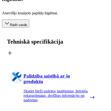
Atsevišķi iesaiņots papildu higiēnai.
Rādīt vairāk
Tehniskā specifikācija
Palīdzība saistībā ar šo
produktu
Skatiet bieži uzdotos jautājumus, lietotāja
rokasgrāmatas, drošības informāciju un
padomus