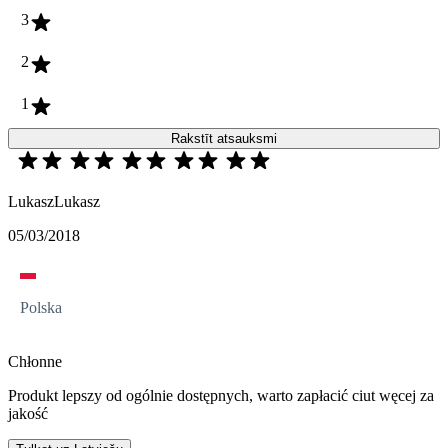
3
2
1
Rakstīt atsauksmi
LukaszLukasz
05/03/2018
Polska
Chłonne
Produkt lepszy od ogólnie dostępnych, warto zapłacić ciut węcej za
jakość