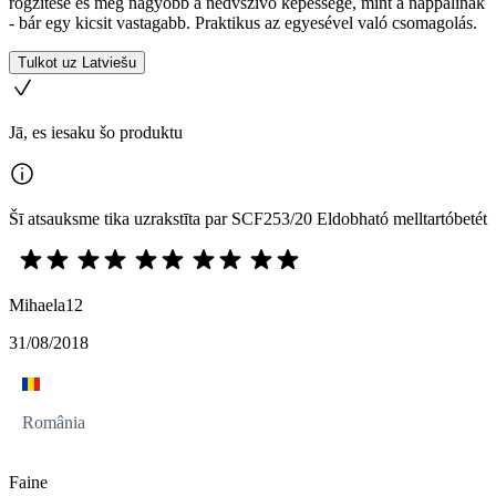
rögzítése és még nagyobb a nedvszívó képessége, mint a nappalinak
- bár egy kicsit vastagabb. Praktikus az egyesével való csomagolás.
Tulkot uz Latviešu
Jā, es iesaku šo produktu
Šī atsauksme tika uzrakstīta par SCF253/20 Eldobható melltartóbetét
Mihaela12
31/08/2018
România
Faine