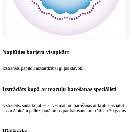
Noplūdes barjera visapkārt
Izstrādāts papildu aizsardzībai guļus stāvoklī.
Izstrādāts kopā ar mazuļu barošanas speciālisti
Izstrādāts, sadarbojoties ar vecmāti un barošanas ar krūti speciālisti,
kas māmiņām palīdz jautājumos par barošanu ar krūti jau 20 gadus.
Higiēnisks