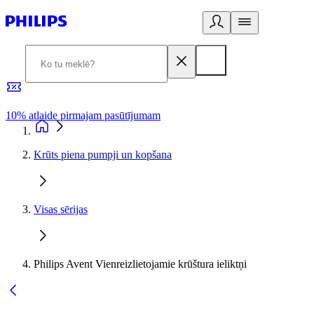
10% atlaide pirmajam pasūtījumam
3
Krūts piena pumpji un kopšana
Visas sērijas
Philips Avent Vienreizlietojamie krūštura ieliktņi