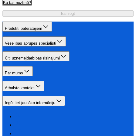
Ko tas nozīmē?
Iesniegt
Produkti patērātājiem
Veselības aprūpes speciālisti
Citi uzņēmējdarbības risinājumi
Par mums
Atbalsta kontakti
Iegūstiet jaunāko informāciju