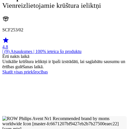
Vienreizlietojamie krūštura ieliktņi
SCF253/02
4.8
| (9)
Atsauksmes
| 100% ieteica šo produktu
Ērti nakts laikā
Unikālie krūštura ieliktņi ir īpaši izstrādāti, lai saglabātu sausumu un
ērtības gulēšanas laikā.
Skatīt visas priekšrocības