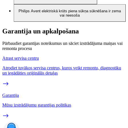
Philips Avent elektriskā krūts piena sūkņa sūknēšana ir zema
vai neesoša
Garantija un apkalpošana
Pārbaudiet garantijas noteikumus un sāciet izstrādājuma maiņas vai
remonta procesu
Atrast servisa centru
Atrodiet tuvākos servisa centrus, kuros veikt remontu, diagnostiku
un iegādāties oriģinālās detaļas
Garantija
Mūsu izstrādājumu garantijas politikas