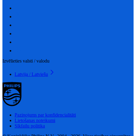
Izvēlieties valsti / valodu
Latvija / Latviešu
Paziņojums par konfidencialitāti
Lietošanas noteikumi
Sīkfailu politika