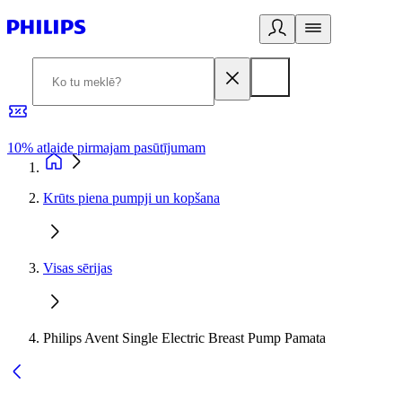
10% atlaide pirmajam pasūtījumam
3
Krūts piena pumpji un kopšana
Visas sērijas
Philips Avent Single Electric Breast Pump Pamata