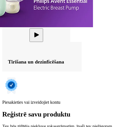
Tīrīšana un dezinficēšana
Piesakieties vai izveidojiet kontu
Reģistrē savu produktu
Tev būs tūlītēja piekļuve rokasgrāmatām, īpaši tev pielāgotam