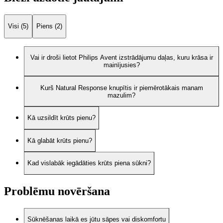
Visi (5)
Piens (2)
Vai ir droši lietot Philips Avent izstrādājumu daļas, kuru krāsa ir
mainījusies?
Kurš Natural Response knupītis ir piemērotākais manam
mazulim?
Kā uzsildīt krūts pienu?
Kā glabāt krūts pienu?
Kad vislabāk iegādāties krūts piena sūkni?
Problēmu novēršana
Sūknēšanas laikā es jūtu sāpes vai diskomfortu