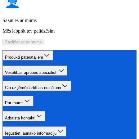
Sazinies ar mums
Mēs labprāt tev palīdzēsim
Sazinieties ar mums
Produkti patērātājiem
Veselības aprūpes speciālisti
Citi uzņēmējdarbības risinājumi
Par mums
Atbalsta kontakti
Iegūstiet jaunāko informāciju