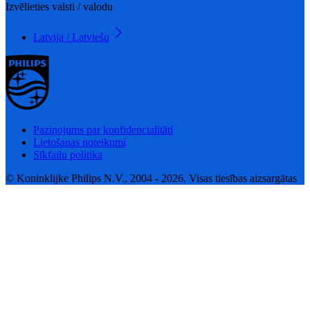
Izvēlieties valsti / valodu
Latvija / Latviešu
Paziņojums par konfidencialitāti
Lietošanas noteikumi
Sīkfailu politika
© Koninklijke Philips N.V., 2004 - 2026. Visas tiesības aizsargātas