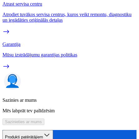
Atrast servisa centru
Atrodiet tuvākos servisa centrus, kuros veikt remontu, diagnostiku
un iegādāties oriģinālās detaļas
Garantija
Mūsu izstrādājumu garantijas politikas
Sazinies ar mums
Mēs labprāt tev palīdzēsim
Sazinieties ar mums
Produkti patērātājiem