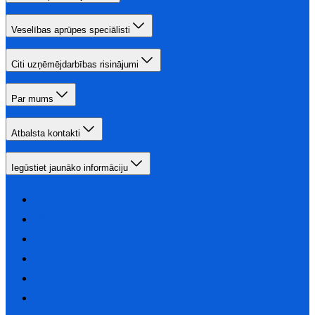
Veselības aprūpes speciālisti
Citi uzņēmējdarbības risinājumi
Par mums
Atbalsta kontakti
Iegūstiet jaunāko informāciju