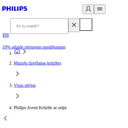
10% atlaide pirmajam pasūtījumam
3
Mazuļu dzeršanas krūzītes
Visas sērijas
Philips Avent Krūzīte ar snīpi