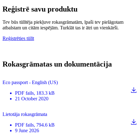
Reģistrē savu produktu
Tev būs tūlītēja piekļuve rokasgrāmatām, īpaši tev pielāgotam
atbalstam un citām iespējām. Turklāt tas ir ātri un vienkārši.
Reģistrēties tūlīt
Rokasgrāmatas un dokumentācija
Eco passport - English (US)
PDF
fails
, 183.3 kB
21 October 2020
Lietotāja rokasgrāmata
PDF
fails
, 794.6 kB
9 June 2026