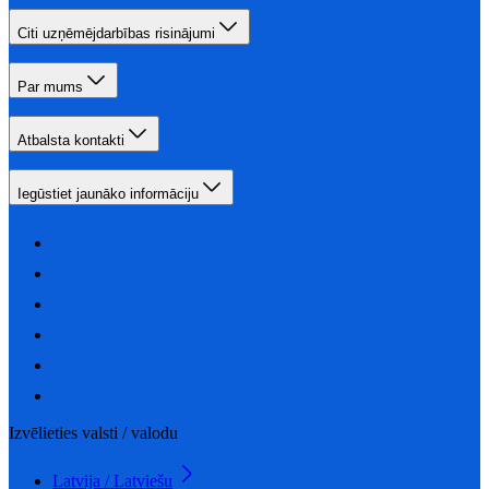
Citi uzņēmējdarbības risinājumi
Par mums
Atbalsta kontakti
Iegūstiet jaunāko informāciju
Izvēlieties valsti / valodu
Latvija / Latviešu