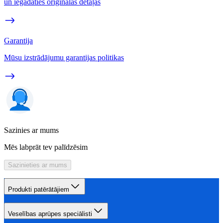
un iegādāties oriģinālās detaļas
Garantija
Mūsu izstrādājumu garantijas politikas
Sazinies ar mums
Mēs labprāt tev palīdzēsim
Sazinieties ar mums
Produkti patērātājiem
Veselības aprūpes speciālisti