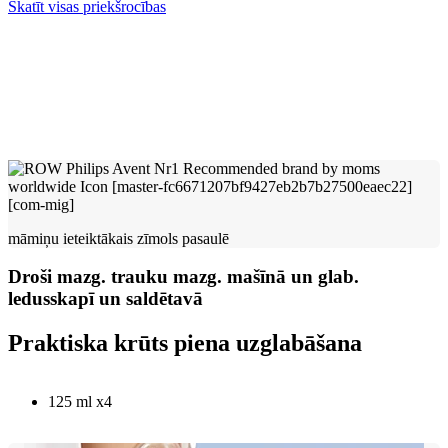
Skatīt visas priekšrocības
māmiņu ieteiktākais zīmols pasaulē
Droši mazg. trauku mazg. mašīnā un glab.
ledusskapī un saldētavā
Praktiska krūts piena uzglabāšana
125 ml x4