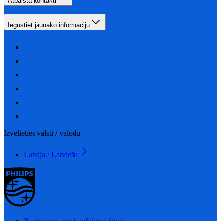
Atbalsta kontakti
Iegūstiet jaunāko informāciju
Izvēlieties valsti / valodu
Latvija / Latviešu
Paziņojums par konfidencialitāti