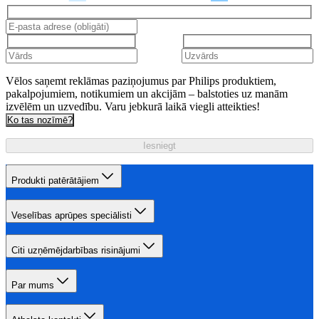
Vēlos saņemt reklāmas paziņojumus par Philips produktiem,
pakalpojumiem, notikumiem un akcijām – balstoties uz manām
izvēlēm un uzvedību. Varu jebkurā laikā viegli atteikties!
Ko tas nozīmē?
Iesniegt
Produkti patērātājiem
Veselības aprūpes speciālisti
Citi uzņēmējdarbības risinājumi
Par mums