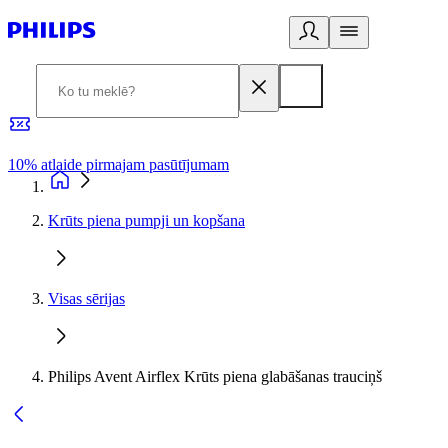
10% atlaide pirmajam pasūtījumam
3
Krūts piena pumpji un kopšana
Visas sērijas
Philips Avent Airflex Krūts piena glabāšanas trauciņš