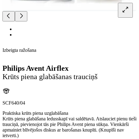
Izbeigta ražošana
Philips Avent Airflex
Krūts piena glabāšanas trauciņš
SCF640/04
Praktiska krūts piena uzglabāšana
Krūts piena glabāšana ledusskapī vai saldētavā. Atslauciet pienu tieši
trauciņā, pievienojot tās pie Philips Avent piena sūkņa. Vienkārši
apmainiet blīvējošos diskus ar barošanas knupīti. (Knupīši nav
ietverti.)