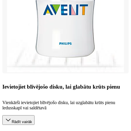
Ievietojiet blīvējošo disku, lai glabātu krūts pienu
Vienkārši ievietojiet blīvējošo disku, lai uzglabātu krūts pienu
ledusskapī vai saldētavā
Rādīt vairāk