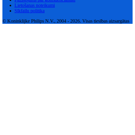
Lietošanas noteikumi
Sīkfailu politika
© Koninklijke Philips N.V., 2004 - 2026. Visas tiesības aizsargātas