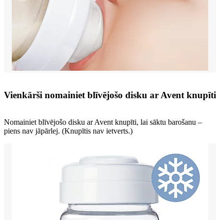
Vienkārši nomainiet blīvējošo disku ar Avent knupīti
Nomainiet blīvējošo disku ar Avent knupīti, lai sāktu barošanu –
piens nav jāpārlej. (Knupītis nav ietverts.)