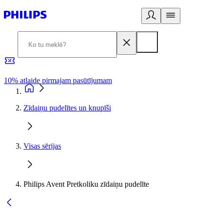
10% atlaide pirmajam pasūtījumam
3
Zīdaiņu pudelītes un knupīši
Visas sērijas
Philips Avent Pretkoliku zīdaiņu pudelīte