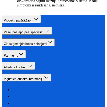
diskomforta sajūtu mazuļa gremošanas sistēmā. Koliku
simptomi ir raudāšana, nemiers.
Produkti patērātājiem
Veselības aprūpes speciālisti
Citi uzņēmējdarbības risinājumi
Par mums
Atbalsta kontakti
Iegūstiet jaunāko informāciju