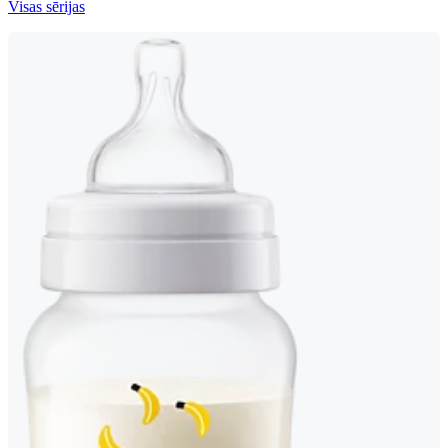
Visas sērijas