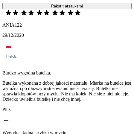
Rakstīt atsauksmi
ANIA122
29/12/2020
Polska
Bardzo wygodna butelka.
Butelka wykonana z dobrej jakości materiału. Miarka na butelce jest
wyraźna i po dłuższym stosowaniu nie ściera się. Butelka nie
sprawia kłopotów przy myciu. Nie ma kolek. Nic się z niej nie leje.
Dziecko uwielbia butelkę i nie chcę innej.
Plusi
Wygodna, ładna, szybka w myciu.