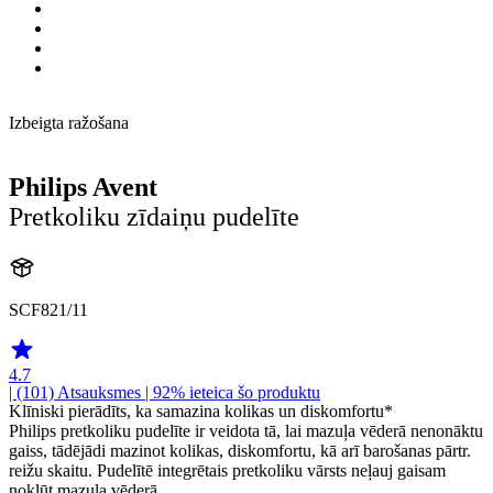
Izbeigta ražošana
Philips Avent
Pretkoliku zīdaiņu pudelīte
SCF821/11
4.7
| (101)
Atsauksmes
| 92% ieteica šo produktu
Klīniski pierādīts, ka samazina kolikas un diskomfortu*
Philips pretkoliku pudelīte ir veidota tā, lai mazuļa vēderā nenonāktu
gaiss, tādējādi mazinot kolikas, diskomfortu, kā arī barošanas pārtr.
reižu skaitu. Pudelītē integrētais pretkoliku vārsts neļauj gaisam
nokļūt mazuļa vēderā.