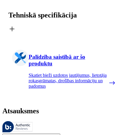
Tehniskā specifikācija
Palīdzība saistībā ar šo
produktu
Skatiet bieži uzdotos jautājumus, lietotāja
rokasgrāmatas, drošības informāciju un
padomus
Atsauksmes
Šīs atsauksmes pārvalda Bazaarvoice, un tās atbilst Bazaarvoice autent