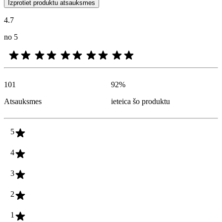
Klientu viedokļi produktu un zvaigžņu vērtējumu veidā ir noderīgi visi
Izprotiet produktu atsauksmes
4.7
no 5
101
92
%
Atsauksmes
ieteica šo produktu
5
4
3
2
1