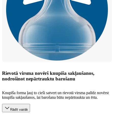
Rievotā virsma novērš knupīša sakļaušanos,
nodrošinot nepārtrauktu barošanu
Knupīša forma ļauj to cieši satvert un rievotā virsma palīdz novērst
knupīša sakļaušanos, lai barošana būtu nepārtraukta un ērta.
Rādīt vairāk