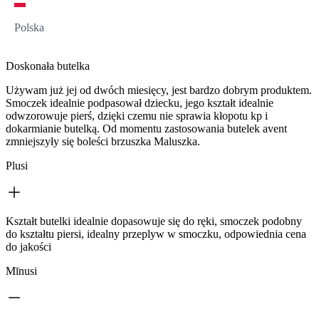
Polska
Doskonała butelka
Używam już jej od dwóch miesięcy, jest bardzo dobrym produktem.
Smoczek idealnie podpasował dziecku, jego kształt idealnie
odwzorowuje pierś, dzięki czemu nie sprawia kłopotu kp i
dokarmianie butelką. Od momentu zastosowania butelek avent
zmniejszyły się boleści brzuszka Maluszka.
Plusi
Kształt butelki idealnie dopasowuje się do ręki, smoczek podobny
do kształtu piersi, idealny przeplyw w smoczku, odpowiednia cena
do jakości
Mīnusi