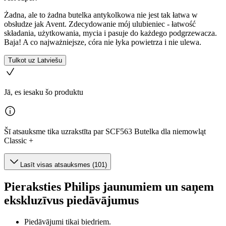
Żadna, ale to żadna butelka antykolkowa nie jest tak łatwa w
obsłudze jak Avent. Zdecydowanie mój ulubieniec - łatwość
składania, użytkowania, mycia i pasuje do każdego podgrzewacza.
Baja! A co najważniejsze, córa nie łyka powietrza i nie ulewa.
Tulkot uz Latviešu
Jā, es iesaku šo produktu
Šī atsauksme tika uzrakstīta par SCF563 Butelka dla niemowląt
Classic +
Lasīt visas atsauksmes (101)
Pieraksties Philips jaunumiem un saņem
ekskluzīvus piedāvājumus
Piedāvājumi tikai biedriem.