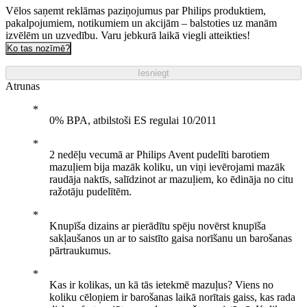
Vēlos saņemt reklāmas paziņojumus par Philips produktiem,
pakalpojumiem, notikumiem un akcijām – balstoties uz manām
izvēlēm un uzvedību. Varu jebkurā laikā viegli atteikties!
Ko tas nozīmē?
Iesniegt
Atrunas
0% BPA, atbilstoši ES regulai 10/2011
2 nedēļu vecumā ar Philips Avent pudelīti barotiem
mazuļiem bija mazāk koliku, un viņi ievērojami mazāk
raudāja naktīs, salīdzinot ar mazuļiem, ko ēdināja no citu
ražotāju pudelītēm.
Knupīša dizains ar pierādītu spēju novērst knupīša
sakļaušanos un ar to saistīto gaisa norīšanu un barošanas
pārtraukumus.
Kas ir kolikas, un kā tās ietekmē mazuļus? Viens no
koliku cēloņiem ir barošanas laikā norītais gaiss, kas rada