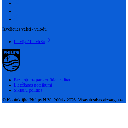
Izvēlieties valsti / valodu
Latvija / Latviešu
Paziņojums par konfidencialitāti
Lietošanas noteikumi
Sīkfailu politika
© Koninklijke Philips N.V., 2004 - 2026. Visas tiesības aizsargātas