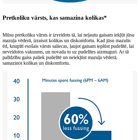
Pretkoliku vārsts, kas samazina kolikas*
Mūsu pretkoliku vārsts ir izveidots tā, lai neļautu gaisam iekļūt jūsu
mazuļa vēderā, izraisot kolikas un diskomfortu. Kad jūsu mazulis
ēd, knupītī esošais vārsts saliecas, ļaujot gaisam ieplūst pudelītē, lai
neveidotos vakuums, un novada to uz pudelītes aizmuguri. Ar tā
palīdzību gaiss paliek pudelītē un neiekļūst mazuļa vēderā,
samazinot kolikas un diskomfortu.