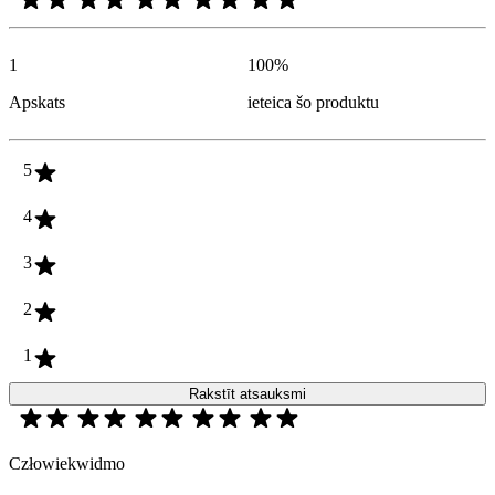
1
100
%
Apskats
ieteica šo produktu
5
4
3
2
1
Rakstīt atsauksmi
Człowiekwidmo