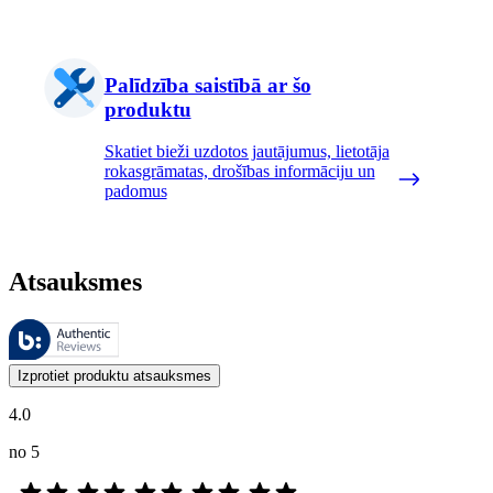
Palīdzība saistībā ar šo
produktu
Skatiet bieži uzdotos jautājumus, lietotāja
rokasgrāmatas, drošības informāciju un
padomus
Atsauksmes
Šīs atsauksmes pārvalda Bazaarvoice, un tās atbilst Bazaarvoice autent
Klientu viedokļi produktu un zvaigžņu vērtējumu veidā ir noderīgi visi
Izprotiet produktu atsauksmes
4.0
no 5