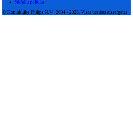
Sīkfailu politika
© Koninklijke Philips N.V., 2004 - 2026. Visas tiesības aizsargātas