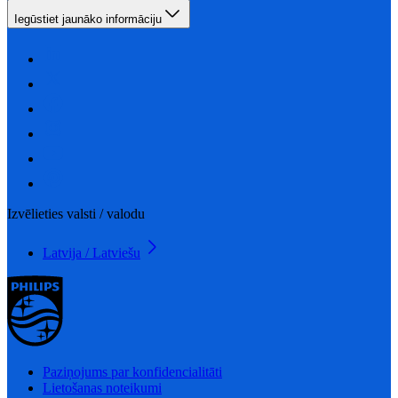
Iegūstiet jaunāko informāciju
Izvēlieties valsti / valodu
Latvija / Latviešu
Paziņojums par konfidencialitāti
Lietošanas noteikumi