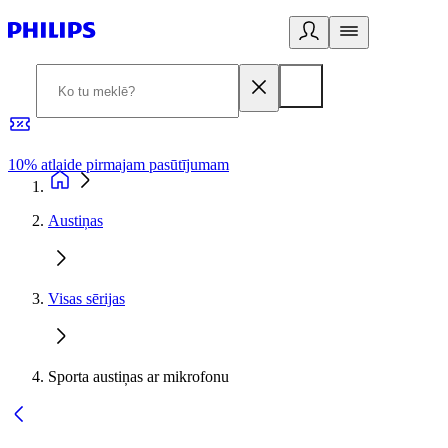
10% atlaide pirmajam pasūtījumam
3
Austiņas
Visas sērijas
Sporta austiņas ar mikrofonu