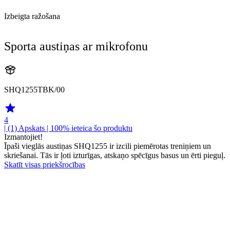
Izbeigta ražošana
Sporta austiņas ar mikrofonu
SHQ1255TBK/00
4
| (1)
Apskats
| 100% ieteica šo produktu
Izmantojiet!
Īpaši vieglās austiņas SHQ1255 ir izcili piemērotas treniņiem un
skriešanai. Tās ir ļoti izturīgas, atskaņo spēcīgus basus un ērti pieguļ.
Skatīt visas priekšrocības