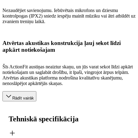
Nezaudējiet savienojumu. Iebūvētais mikrofons un dziesmu
kontrolpogas (IPX2) sniedz iespēju mainīt mūziku vai ātri atbildēt uz
zvaniem treniņu laikā.
Atvērtas akustikas konstrukcija ļauj sekot līdzi
apkārt notiekošajam
Šīs ActionFit austiņas neaiztur skaņu, un jūs varat sekot līdzi apkārt
notiekošajam un saglabāt drošību, it īpaši, vingrojot ārpus telpām.
Atvērtas akustikas platforma nodrošina kvalitatīvu skanējumu,
nenoslāpējot apkārtējās skaņas.
Rādīt vairāk
Tehniskā specifikācija