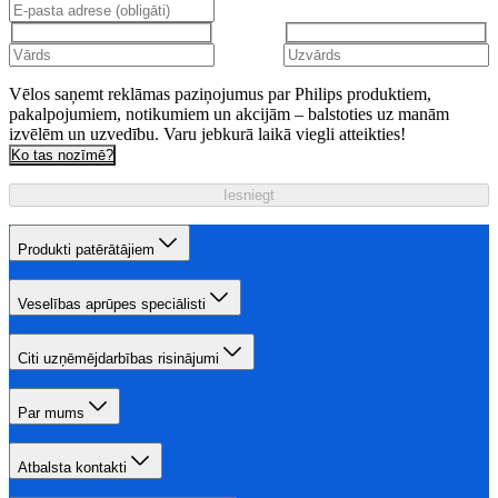
Vēlos saņemt reklāmas paziņojumus par Philips produktiem,
pakalpojumiem, notikumiem un akcijām – balstoties uz manām
izvēlēm un uzvedību. Varu jebkurā laikā viegli atteikties!
Ko tas nozīmē?
Iesniegt
Produkti patērātājiem
Veselības aprūpes speciālisti
Citi uzņēmējdarbības risinājumi
Par mums
Atbalsta kontakti