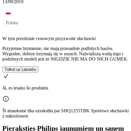
13/09/2019
Polska
W tym przedziale cenowym przyzwoite słuchawki
Przyjemne brzmienie, nie mają przesadnie podbitych basów.
Wygodne, dobrze trzymają się w uszach. Największą wadą tego i
podobnych modeli jest że NIGDZIE NIE MA DO NICH GUMEK.
Tulkot uz Latviešu
Jā, es iesaku šo produktu
Šī atsauksme tika uzrakstīta par SHQ1255TBK Sportowe słuchawki
z mikrofonem
Pieraksties Philips jaunumiem un saņem