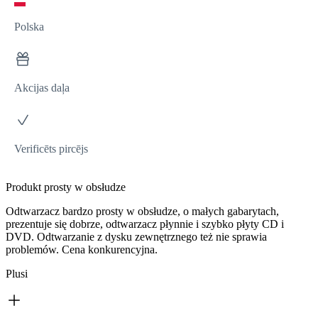
Polska
Akcijas daļa
Verificēts pircējs
Produkt prosty w obsłudze
Odtwarzacz bardzo prosty w obsłudze, o małych gabarytach,
prezentuje się dobrze, odtwarzacz płynnie i szybko płyty CD i
DVD. Odtwarzanie z dysku zewnętrznego też nie sprawia
problemów. Cena konkurencyjna.
Plusi