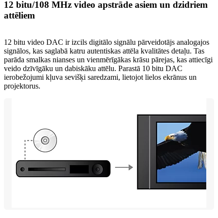
12 bitu/108 MHz video apstrāde asiem un dzidriem
attēliem
12 bitu video DAC ir izcils digitālo signālu pārveidotājs analogajos
signālos, kas saglabā katru autentiskas attēla kvalitātes detaļu. Tas
parāda smalkas nianses un vienmērīgākas krāsu pārejas, kas attiecīgi
veido dzīvīgāku un dabiskāku attēlu. Parastā 10 bitu DAC
ierobežojumi kļuva sevišķi saredzami, lietojot lielos ekrānus un
projektorus.