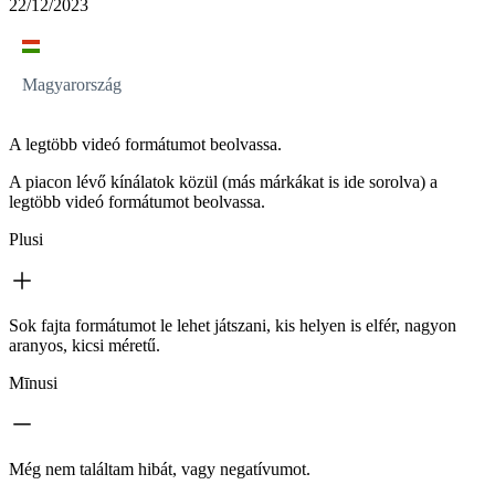
22/12/2023
Magyarország
A legtöbb videó formátumot beolvassa.
A piacon lévő kínálatok közül (más márkákat is ide sorolva) a
legtöbb videó formátumot beolvassa.
Plusi
Sok fajta formátumot le lehet játszani, kis helyen is elfér, nagyon
aranyos, kicsi méretű.
Mīnusi
Még nem találtam hibát, vagy negatívumot.