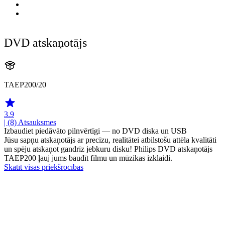
DVD atskaņotājs
TAEP200/20
3.9
| (8)
Atsauksmes
Izbaudiet piedāvāto pilnvērtīgi — no DVD diska un USB
Jūsu sapņu atskaņotājs ar precīzu, realitātei atbilstošu attēla kvalitāti
un spēju atskaņot gandrīz jebkuru disku! Philips DVD atskaņotājs
TAEP200 ļauj jums baudīt filmu un mūzikas izklaidi.
Skatīt visas priekšrocības