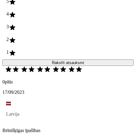
5
4
3
2
1
Rakstīt atsauksmi
0pītis
17/09/2023
Latvija
Brīnišķīgas īpašības