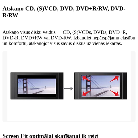
Atskaņo CD, (S)VCD, DVD, DVD+R/RW, DVD-
R/RW
Atskaņo visus disku veidus — CD, (S)VCDs, DVDs, DVD+R,
DVD-R, DVD+RW vai DVD-RW. Izbaudiet nepārspējamu elastību
un komfortu, atskaņojot visus savus diskus uz vienas iekārtas.
Screen Fit optimālai skatīšanai ik reizi