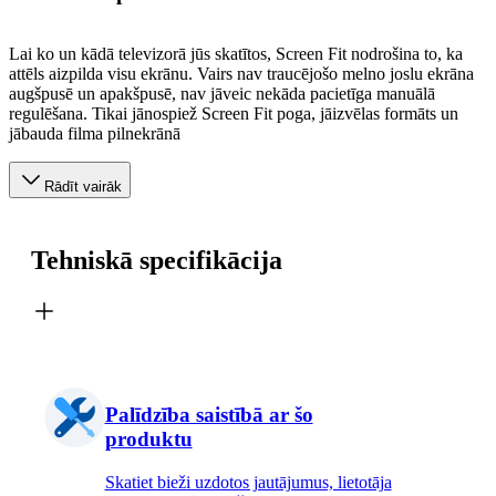
Lai ko un kādā televizorā jūs skatītos, Screen Fit nodrošina to, ka
attēls aizpilda visu ekrānu. Vairs nav traucējošo melno joslu ekrāna
augšpusē un apakšpusē, nav jāveic nekāda pacietīga manuālā
regulēšana. Tikai jānospiež Screen Fit poga, jāizvēlas formāts un
jābauda filma pilnekrānā
Rādīt vairāk
Tehniskā specifikācija
Palīdzība saistībā ar šo
produktu
Skatiet bieži uzdotos jautājumus, lietotāja