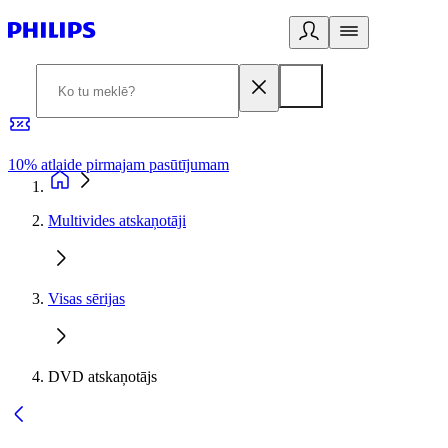
10% atlaide pirmajam pasūtījumam
3
Multivides atskaņotāji
Visas sērijas
DVD atskaņotājs