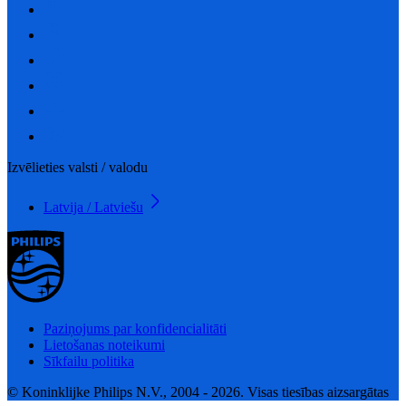
Izvēlieties valsti / valodu
Latvija / Latviešu
Paziņojums par konfidencialitāti
Lietošanas noteikumi
Sīkfailu politika
© Koninklijke Philips N.V., 2004 - 2026. Visas tiesības aizsargātas