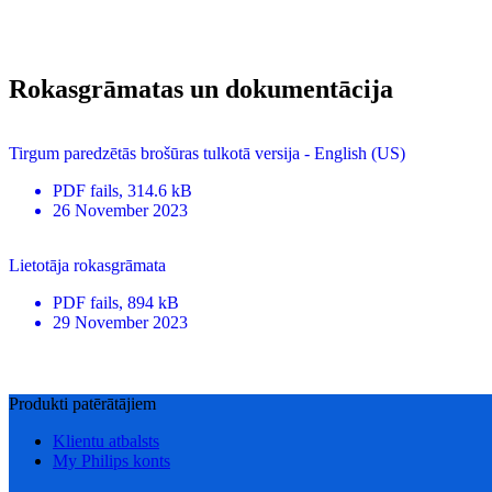
Rokasgrāmatas un dokumentācija
Tirgum paredzētās brošūras tulkotā versija - English (US)
PDF
fails
, 314.6 kB
26 November 2023
Lietotāja rokasgrāmata
PDF
fails
, 894 kB
29 November 2023
Produkti patērātājiem
Klientu atbalsts
My Philips konts