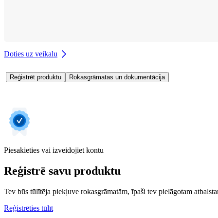
Doties uz veikalu
Reģistrēt produktu
Rokasgrāmatas un dokumentācija
Piesakieties vai izveidojiet kontu
Reģistrē savu produktu
Tev būs tūlītēja piekļuve rokasgrāmatām, īpaši tev pielāgotam atbalstam
Reģistrēties tūlīt