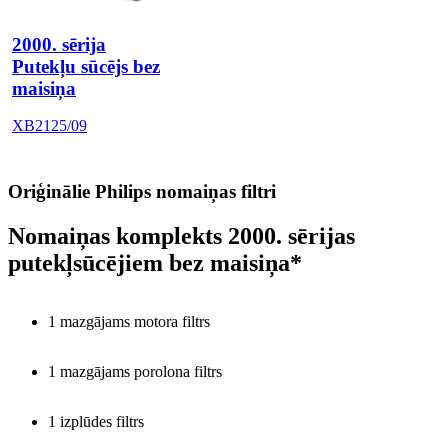
2000. sērija
Putekļu sūcējs bez
maisiņa
XB2125/09
Oriģinālie Philips nomaiņas filtri
Nomaiņas komplekts 2000. sērijas
putekļsūcējiem bez maisiņa*
1 mazgājams motora filtrs
1 mazgājams porolona filtrs
1 izplūdes filtrs