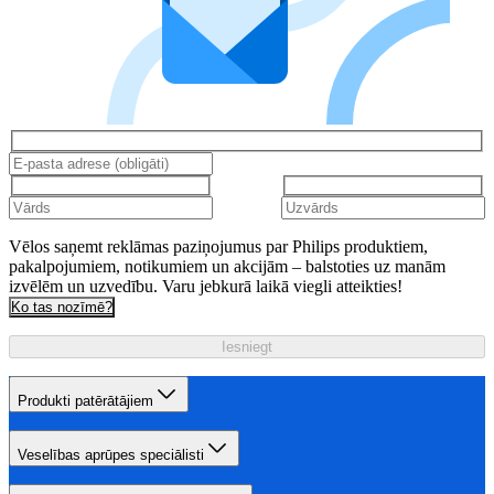
Vēlos saņemt reklāmas paziņojumus par Philips produktiem,
pakalpojumiem, notikumiem un akcijām – balstoties uz manām
izvēlēm un uzvedību. Varu jebkurā laikā viegli atteikties!
Ko tas nozīmē?
Iesniegt
Produkti patērātājiem
Veselības aprūpes speciālisti