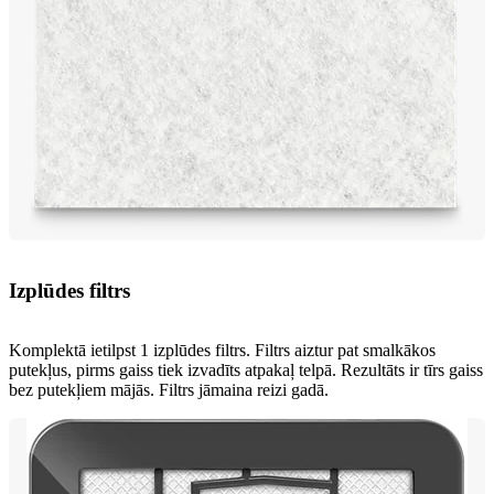
Izplūdes filtrs
Komplektā ietilpst 1 izplūdes filtrs. Filtrs aiztur pat smalkākos
putekļus, pirms gaiss tiek izvadīts atpakaļ telpā. Rezultāts ir tīrs gaiss
bez putekļiem mājās. Filtrs jāmaina reizi gadā.