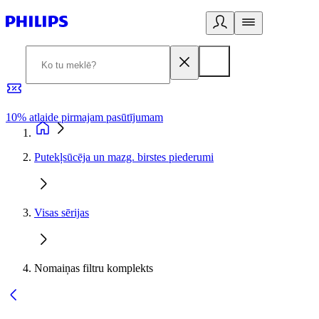
10% atlaide pirmajam pasūtījumam
3
Putekļsūcēja un mazg. birstes piederumi
Visas sērijas
Nomaiņas filtru komplekts