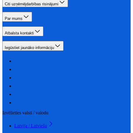
Citi uzņēmējdarbības risinājumi
Par mums
Atbalsta kontakti
Iegūstiet jaunāko informāciju
Izvēlieties valsti / valodu
Latvija / Latviešu