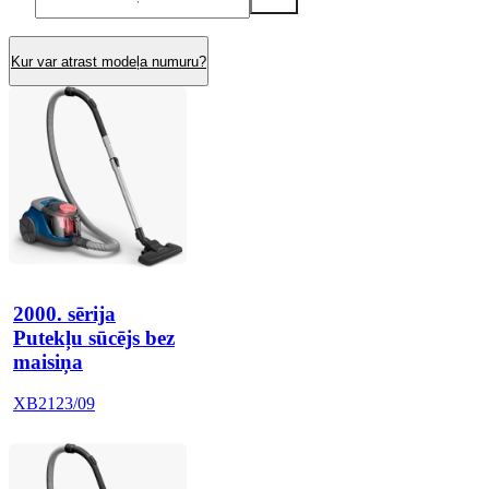
Kur var atrast modeļa numuru?
2000. sērija
Putekļu sūcējs bez
maisiņa
XB2123/09