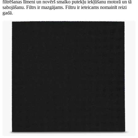
filtrēšanas līmeni un novērš smalko putekļu iekļūšanu motorā un tā
sabojāšanu. Filtrs ir mazgājams. Filtru ir ieteicams nomainīt reizi
gadā.