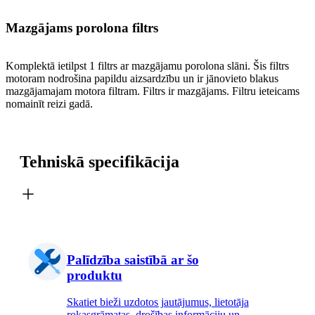
Mazgājams porolona filtrs
Komplektā ietilpst 1 filtrs ar mazgājamu porolona slāni. Šis filtrs
motoram nodrošina papildu aizsardzību un ir jānovieto blakus
mazgājamajam motora filtram. Filtrs ir mazgājams. Filtru ieteicams
nomainīt reizi gadā.
Tehniskā specifikācija
Palīdzība saistībā ar šo
produktu
Skatiet bieži uzdotos jautājumus, lietotāja
rokasgrāmatas, drošības informāciju un