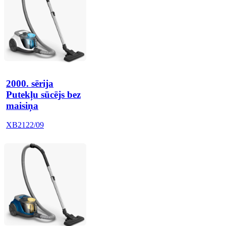
2000. sērija
Putekļu sūcējs bez
maisiņa
XB2122/09