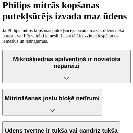
Philips mitrās kopšanas
putekļsūcējs izvada maz ūdens
Ja Philips mitrās kopšanas putekļsūcējs izvada mazāk ūdens nekā
parasti, var būt vairāki iemesli. Lasot tālāk uzziniet iespējamos
iemeslus un risinājumus.
Mikrošķiedras spilventiņš ir novietots
nepareizi
Mitrināšanas joslu bloķē netīrumi
Ūdens tvertne ir tukša vai gandrīz tukša