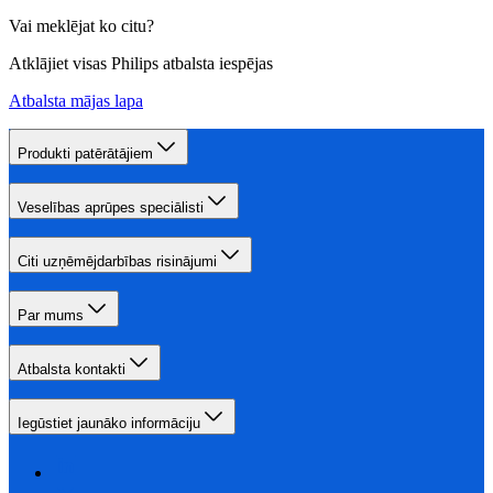
Vai meklējat ko citu?
Atklājiet visas Philips atbalsta iespējas
Atbalsta mājas lapa
Produkti patērātājiem
Veselības aprūpes speciālisti
Citi uzņēmējdarbības risinājumi
Par mums
Atbalsta kontakti
Iegūstiet jaunāko informāciju