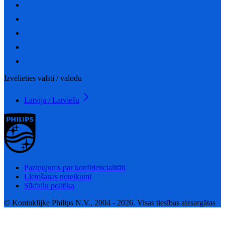
Izvēlieties valsti / valodu
Latvija / Latviešu
Paziņojums par konfidencialitāti
Lietošanas noteikumi
Sīkfailu politika
© Koninklijke Philips N.V., 2004 - 2026. Visas tiesības aizsargātas