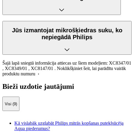
Jūs izmantojat mikrošķiedras suku, ko
nepiegādā Philips
Šajā lapā sniegtā informācija attiecas uz šiem modeļiem:
XC8347/01
,
XC8349/01
,
XC8147/01
.
Noklikšķiniet šeit, lai parādītu vairāk
produktu numuru ›
Bieži uzdotie jautājumi
Visi (9)
Kā vislabāk uzglabāt Philips mitrās kopšanas putekļsūcēja
Aqua piederumus?