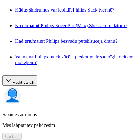
Kādus šķidrumus var iepildīt Philips Stick tvertnē?
Kā nomainīt Philips SpeedPro (Max) Stick akumulatoru?
Kad tīrīt/mainīt Philips bezvadu putekļsūcēja drānu?
Vai mana Philips putekļsūcēja piederumi ir saderīgi ar citiem
modeļiem?
Rādīt vairāk
Sazinies ar mums
Mēs labprāt tev palīdzēsim
Contact